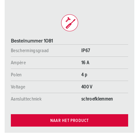
Bestelnummer 1081
Beschermingsgraad
IP67
Ampère
16 A
Polen
4 p
Voltage
400 V
Aansluittechniek
schroefklemmen
NAAR HET PRODUCT