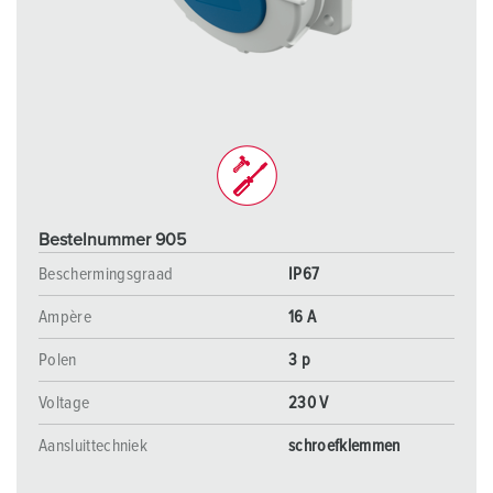
Bestelnummer 905
Beschermingsgraad
IP67
Ampère
16 A
Polen
3 p
Voltage
230 V
Aansluittechniek
schroefklemmen