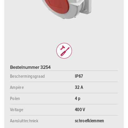
Bestelnummer 3254
Beschermingsgraad
IP67
Ampère
32 A
Polen
4 p
Voltage
400 V
Aansluittechniek
schroefklemmen