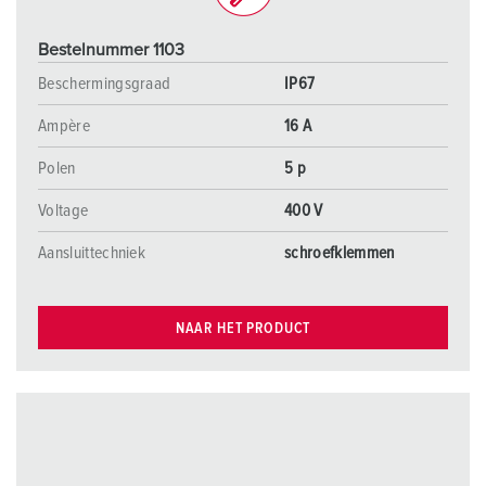
Bestelnummer 1103
Beschermingsgraad
IP67
Ampère
16 A
Polen
5 p
Voltage
400 V
Aansluittechniek
schroefklemmen
NAAR HET PRODUCT