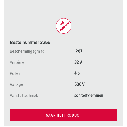
Bestelnummer 3256
Beschermingsgraad
IP67
Ampère
32 A
Polen
4 p
Voltage
500 V
Aansluittechniek
schroefklemmen
NAAR HET PRODUCT