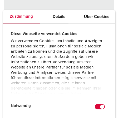
Details
Über Cookies
Zustimmung
Diese Webseite verwendet Cookies
Wir verwenden Cookies, um Inhalte und Anzeigen
zu personalisieren, Funktionen für soziale Medien
anbieten zu können und die Zugriffe auf unsere
Website zu analysieren. Außerdem geben wir
Informationen zu Ihrer Verwendung unserer
Website an unsere Partner für soziale Medien,
Werbung und Analysen weiter. Unsere Partner
führen diese Informationen möglicherweise mit
weiteren Daten zusammen, die Sie ihnen
bereitgestellt haben oder die sie im Rahmen Ihrer
Nutzung der Dienste gesammelt haben.
E
Datenschutzerklärung
Impressum
Notwendig
Bestelnummer 3197
i
n
Beschermingsgraad
IP67