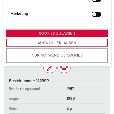
l
i
g
Marketing
u
n
g
COOKIES ZULASSEN
s
AUSWAHL ERLAUBEN
a
u
NUR NOTWENDIGE COOKIES
s
w
a
h
l
Bestelnummer 14239P
Beschermingsgraad
IP67
Ampère
125 A
Polen
5 p