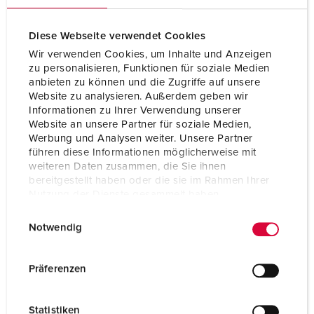
Voltage
600 - 690 V
Aansluittechniek
schroefklemmen
Diese Webseite verwendet Cookies
Wir verwenden Cookies, um Inhalte und Anzeigen
Contacten
hittebestendig
zu personalisieren, Funktionen für soziale Medien
binnenwerk
anbieten zu können und die Zugriffe auf unsere
Website zu analysieren. Außerdem geben wir
Contacten
X-CONTACT®
Informationen zu Ihrer Verwendung unserer
Website an unsere Partner für soziale Medien,
Werbung und Analysen weiter. Unsere Partner
NAAR HET PRODUCT
führen diese Informationen möglicherweise mit
weiteren Daten zusammen, die Sie ihnen
bereitgestellt haben oder die sie im Rahmen Ihrer
Nutzung der Dienste gesammelt haben.
E
Datenschutzerklärung
Impressum
Notwendig
i
n
w
Präferenzen
i
l
Statistiken