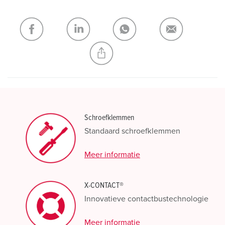
verlanglijstje/winkelmand in verschillende lijsten beheren.
Mijn lijst
(0)
TOEVOEGEN
NIEUW LIJST MAKEN
Schroefklemmen
Standaard schroefklemmen
Meer informatie
X-CONTACT®
Innovatieve contactbustechnologie
Meer informatie