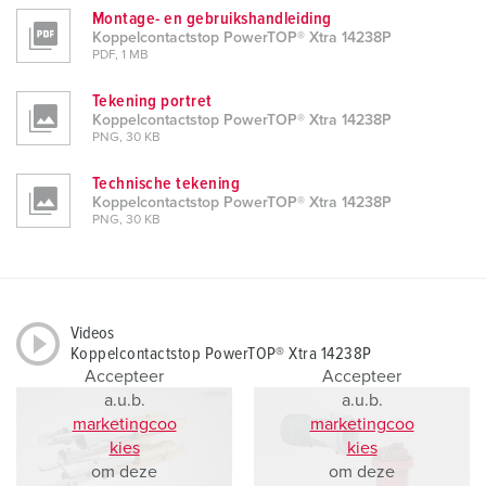
Montage- en gebruikshandleiding
Koppelcontactstop PowerTOP® Xtra 14238P
PDF, 1 MB
Tekening portret
Koppelcontactstop PowerTOP® Xtra 14238P
PNG, 30 KB
Technische tekening
Koppelcontactstop PowerTOP® Xtra 14238P
PNG, 30 KB
Videos
Koppelcontactstop PowerTOP® Xtra 14238P
Accepteer
Accepteer
a.u.b.
a.u.b.
marketingcoo
marketingcoo
kies
kies
om deze
om deze