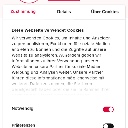
Details
Über Cookies
Zustimmung
Diese Webseite verwendet Cookies
Technische specificaties
Wir verwenden Cookies, um Inhalte und Anzeigen
Koppelcontactstop PowerTOP® Xtra 14238P
zu personalisieren, Funktionen für soziale Medien
anbieten zu können und die Zugriffe auf unsere
Ampère
125 A
Website zu analysieren. Außerdem geben wir
Informationen zu Ihrer Verwendung unserer
Polen
4 p
Website an unsere Partner für soziale Medien,
Werbung und Analysen weiter. Unsere Partner
führen diese Informationen möglicherweise mit
Voltage
600-690 V
weiteren Daten zusammen, die Sie ihnen
bereitgestellt haben oder die sie im Rahmen Ihrer
Uurstand
5 h
Nutzung der Dienste gesammelt haben.
Hertz
50-60 Hz
E
Datenschutzerklärung
Impressum
Notwendig
i
Aansluittechniek
schroefklemmen
n
w
Contacten
hittebestendig binnenwerk
Präferenzen