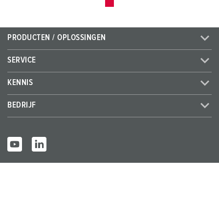
PRODUCTEN / OPLOSSINGEN
SERVICE
KENNIS
BEDRIJF
© MENNEKES 2026
Alle rechten voorbehouden
Bedrijfsge
Gegevensbes
Algemene bedrijfs- en
gevens
cherming
leveringsvoorwaarden