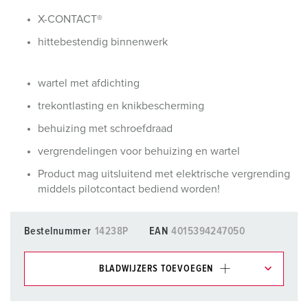
X-CONTACT®
hittebestendig binnenwerk
wartel met afdichting
trekontlasting en knikbescherming
behuizing met schroefdraad
vergrendelingen voor behuizing en wartel
Product mag uitsluitend met elektrische vergrending
middels pilotcontact bediend worden!
Bestelnummer
14238P
EAN
4015394247050
BLADWIJZERS TOEVOEGEN
Onze producten kunt u in het gedeelte