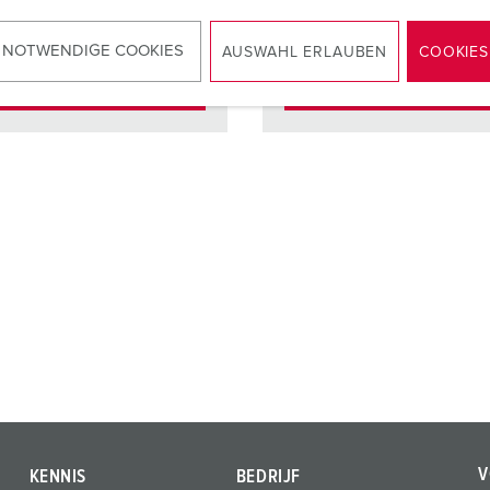
contacten
contact
 NOTWENDIGE COOKIES
AUSWAHL ERLAUBEN
COOKIES
NAAR HET PRODUCT
NAAR HET PRODUCT
V
KENNIS
BEDRIJF