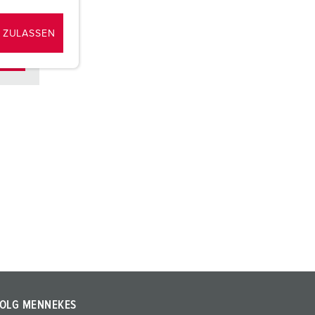
en
 ZULASSEN
OLG MENNEKES