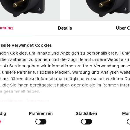
SCHUKO® en contactmateriaal met beschermingscontact
B
Data-/netwerktechniek
V
Details
Über C
mmung
Producten met uitgebreide uitvoeringen en aanvullende prod
C
Overige producten en toebehoren
T
seite verwendet Cookies
elnummer 24152ZA
Bestelnummer 853SW
den Cookies, um Inhalte und Anzeigen zu personalisieren, Funkt
E
ermingsgra
IP44
Beschermingsgra
IP44
dien anbieten zu können und die Zugriffe auf unsere Website zu
ad
en. Außerdem geben wir Informationen zu Ihrer Verwendung unse
 unsere Partner für soziale Medien, Werbung und Analysen weite
re
32 A
Ampère
16 A
tner führen diese Informationen möglicherweise mit weiteren D
die Sie ihnen bereitgestellt haben oder die sie im Rahmen Ihre
5 p
Polen
5 p
te gesammelt haben.
ge
400 V
Voltage
400 V
tzerklärung
Impressum
uittechniek
schroefklemm
Aansluittechniek
schroef
dig
Präferenzen
Statistiken
Mar
en
en
cten
vernikkelde
Contacten
vernikke