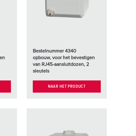
randweer en rampenhulpverlening
oor containers
ucten
ampings
M volgens de norm voor defensiematerieel
Bestelnummer 4340
venementtechniek
gen
opbouw, voor het bevestigen
van RJ45-aansluitdozen, 2
sleutels
NAAR HET PRODUCT