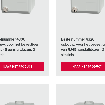
SCHUKO® en contactmateriaal met beschermingscontact
B
Data-/netwerktechniek
V
Producten met uitgebreide uitvoeringen en aanvullende prod
C
Overige producten en toebehoren
T
elnummer 4300
Bestelnummer 4320
E
uw, voor het bevestigen
opbouw, voor het bevesti
RJ45-aansluitdozen, 2
van RJ45-aansluitdozen, 2
els
sleutels
NAAR HET PRODUCT
NAAR HET PRODUCT