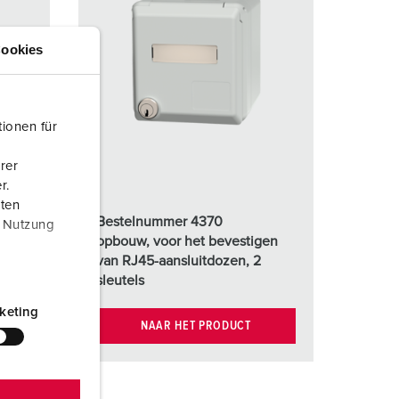
ookies
ionen für
rer
r.
aten
Bestelnummer 4370
r Nutzung
gen
opbouw, voor het bevestigen
van RJ45-aansluitdozen, 2
sleutels
keting
NAAR HET PRODUCT