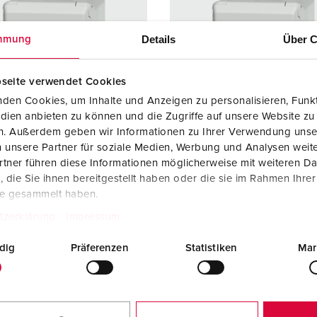
Details
Über C
mmung
seite verwendet Cookies
den Cookies, um Inhalte und Anzeigen zu personalisieren, Funkt
dien anbieten zu können und die Zugriffe auf unsere Website zu
en. Außerdem geben wir Informationen zu Ihrer Verwendung unse
 unsere Partner für soziale Medien, Werbung und Analysen weite
tner führen diese Informationen möglicherweise mit weiteren D
elnummer 4350
Bestelnummer 4360
die Sie ihnen bereitgestellt haben oder die sie im Rahmen Ihre
uw, voor het bevestigen
opbouw, voor het bevesti
te gesammelt haben.
RJ45-aansluitdozen, 2
van RJ45-aansluitdozen, 2
tzerklärung
Impressum
els
sleutels
dig
Präferenzen
Statistiken
Mar
NAAR HET PRODUCT
NAAR HET PRODUCT