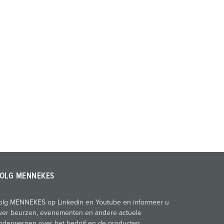
OLG MENNEKES
olg MENNEKES op Linkedin en Youtube en informeer u
ver beurzen, evenementen en andere actuele
nderwerpen over het bedrijf en de producten.