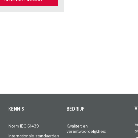
V
KENNIS
BEDRIJF
V
Norm IEC 61439
Kwaliteit en
o
verantwoordelijkheid
Internationale standaarden
o