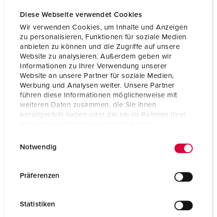
Diese Webseite verwendet Cookies
Wir verwenden Cookies, um Inhalte und Anzeigen
zu personalisieren, Funktionen für soziale Medien
anbieten zu können und die Zugriffe auf unsere
Website zu analysieren. Außerdem geben wir
Informationen zu Ihrer Verwendung unserer
Website an unsere Partner für soziale Medien,
Werbung und Analysen weiter. Unsere Partner
führen diese Informationen möglicherweise mit
weiteren Daten zusammen, die Sie ihnen
bereitgestellt haben oder die sie im Rahmen Ihrer
Nutzung der Dienste gesammelt haben.
Bestelnummer 31
E
Datenschutzerklärung
Impressum
Notwendig
Beschermingsgraad
IP44
i
n
Ampère
16 A
w
Präferenzen
i
Polen
5 p
l
Statistiken
Voltage
400 V
l