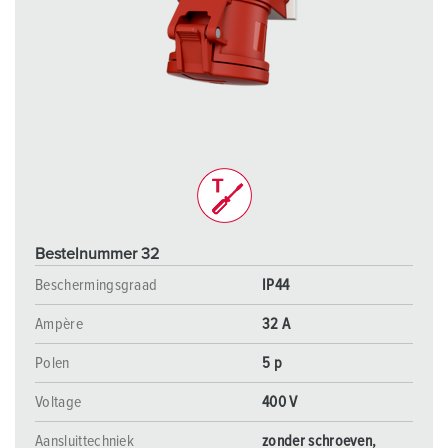
Bestelnummer 32
Beschermingsgraad
IP44
Ampère
32 A
Polen
5 p
Voltage
400 V
Aansluittechniek
zonder schroeven,