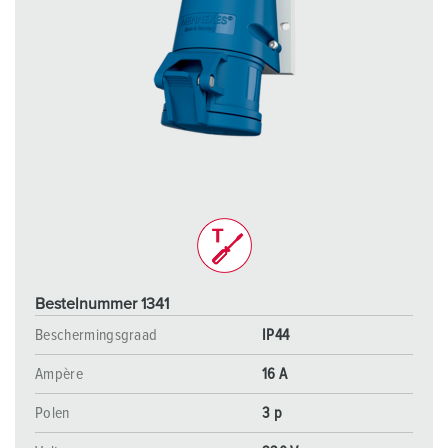
Bestelnummer 1341
Beschermingsgraad
IP44
Ampère
16 A
Polen
3 p