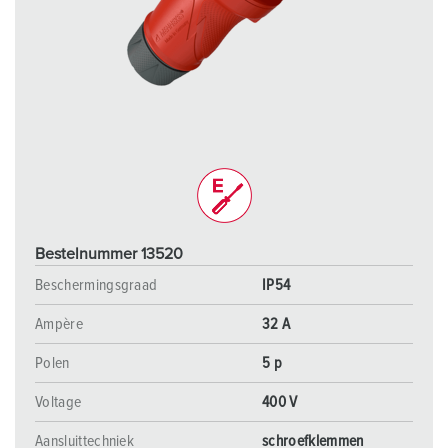
Bestelnummer 13520
Beschermingsgraad
IP54
Ampère
32 A
Polen
5 p
Voltage
400 V
Aansluittechniek
schroefklemmen