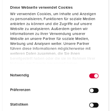
Diese Webseite verwendet Cookies
Wir verwenden Cookies, um Inhalte und Anzeigen
zu personalisieren, Funktionen für soziale Medien
anbieten zu können und die Zugriffe auf unsere
Website zu analysieren. Außerdem geben wir
Informationen zu Ihrer Verwendung unserer
Website an unsere Partner für soziale Medien,
Werbung und Analysen weiter. Unsere Partner
führen diese Informationen möglicherweise mit
weiteren Daten zusammen, die Sie ihnen
bereitgestellt haben oder die sie im Rahmen Ihrer
Nutzung der Dienste gesammelt haben.
Bestelnummer 13510
E
Datenschutzerklärung
Impressum
Notwendig
Beschermingsgraad
IP54
i
n
Ampère
16 A
w
Präferenzen
i
Polen
5 p
l
Statistiken
Voltage
400 V
l