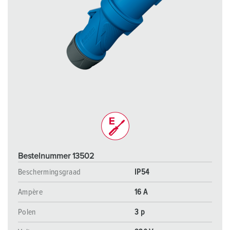
Bestelnummer 13502
Beschermingsgraad
IP54
Ampère
16 A
Polen
3 p