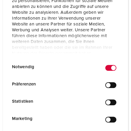
zu personalisieren, Funktionen für soziale Medien
anbieten zu können und die Zugriffe auf unsere
Voltage
230 V
Website zu analysieren. Außerdem geben wir
Informationen zu Ihrer Verwendung unserer
Website an unsere Partner für soziale Medien,
NAAR HET PRODUCT
Werbung und Analysen weiter. Unsere Partner
führen diese Informationen möglicherweise mit
weiteren Daten zusammen, die Sie ihnen
bereitgestellt haben oder die sie im Rahmen Ihrer
Nutzung der Dienste gesammelt haben.
NIEUW
E
Datenschutzerklärung
Impressum
Notwendig
i
n
w
Präferenzen
i
l
Statistiken
l
i
g
Marketing
u