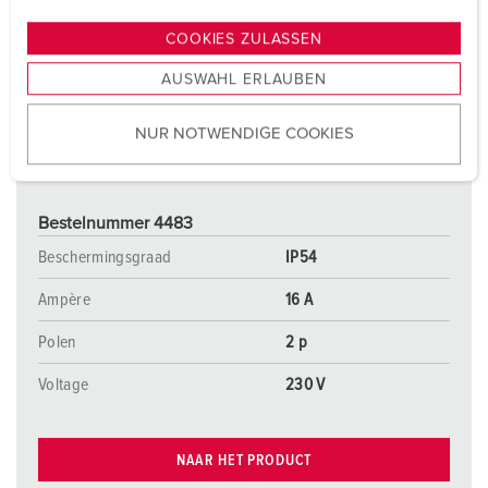
n
g
COOKIES ZULASSEN
s
AUSWAHL ERLAUBEN
a
u
NUR NOTWENDIGE COOKIES
s
w
a
h
Bestelnummer 4483
l
Beschermingsgraad
IP54
Ampère
16 A
Polen
2 p
Voltage
230 V
NAAR HET PRODUCT