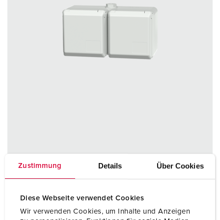
Bestelnummer 4281
Details
Über Cookies
Zustimmung
Beschermingsgraad
IP44
Ampère
16 A
Diese Webseite verwendet Cookies
Wir verwenden Cookies, um Inhalte und Anzeigen
Polen
2 p+PE