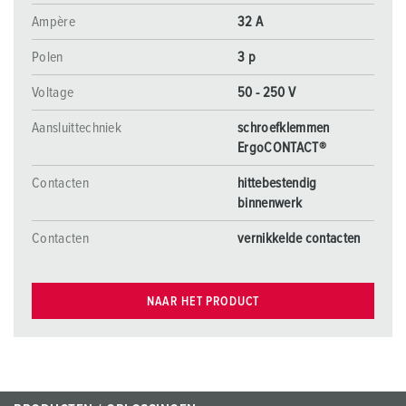
Ampère
32 A
Polen
3 p
Voltage
50 - 250 V
Aansluittechniek
schroefklemmen
ErgoCONTACT®
Contacten
hittebestendig
binnenwerk
Contacten
vernikkelde contacten
NAAR HET PRODUCT