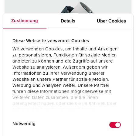
Details
Über Cookies
Zustimmung
Diese Webseite verwendet Cookies
Wir verwenden Cookies, um Inhalte und Anzeigen
zu personalisieren, Funktionen für soziale Medien
anbieten zu können und die Zugriffe auf unsere
Website zu analysieren. Außerdem geben wir
Informationen zu Ihrer Verwendung unserer
Website an unsere Partner für soziale Medien,
Werbung und Analysen weiter. Unsere Partner
führen diese Informationen möglicherweise mit
weiteren Daten zusammen, die Sie ihnen
bereitgestellt haben oder die sie im Rahmen Ihrer
Nutzung der Dienste gesammelt haben.
Bestelnummer 13667
E
Datenschutzerklärung
Impressum
Beschermingsgraad
IP67 / IP69
Notwendig
i
Ampère
16 A
n