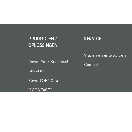
l
PRODUCTEN /
SERVICE
OPLOSSINGEN
Vragen en antwoorden
Power Your Business!
Contact
AMAXX®
PowerTOP® Xtra
X-CONTACT®