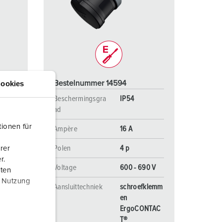
randweer en rampenhulpverlening
oor containers
ucten
ampings
M volgens de norm voor defensiematerieel
Bestelnummer 14594
ookies
venementtechniek
Beschermingsgra
IP54
ad
ionen für
Ampère
16 A
Polen
4 p
rer
r.
0 V
Voltage
600 - 690 V
aten
r Nutzung
klemm
Aansluittechniek
schroefklemm
en
NTAC
ErgoCONTAC
T®