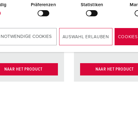
dig
Präferenzen
Statistiken
Mar
cten
vernikkelde
Contacten
hittebes
contacten
binnenw
cten
hittebestendig
Contacten
X-CONT
binnenwerk
 NOTWENDIGE COOKIES
AUSWAHL ERLAUBEN
COOKIES
cten
X-CONTACT®
NAAR HET PRODUCT
NAAR HET PRODUCT