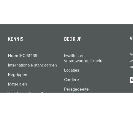
V
KENNIS
BEDRIJF
V
Norm IEC 61439
Kwaliteit en
o
verantwoordelijkheid
Internationale standaarden
o
Locaties
Begrippen
Carrière
Materialen
Persgedeelte
Trainingen & scholingen
Beurzen & data
Nieuwsbrief