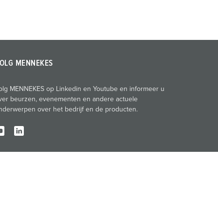
OLG MENNEKES
olg MENNEKES op Linkedin en Youtube en informeer u
ver beurzen, evenementen en andere actuele
nderwerpen over het bedrijf en de producten.