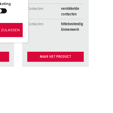
keting
tendig
Contacten
vernikkelde
erk
contacten
ACT®
Contacten
hittebestendig
binnenwerk
 ZULASSEN
NAAR HET PRODUCT