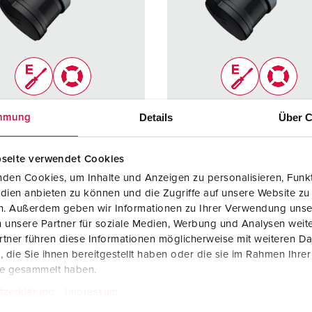
SCHUKO® en contactmateriaal met beschermingscontact
B
Data-/netwerktechniek
V
Producten met uitgebreide uitvoeringen en aanvullende prod
C
Overige producten en toebehoren
T
elnummer 14599
Bestelnummer 14610
Details
Über C
mmung
E
ermingsgra
IP54
Beschermingsgra
IP54
ad
seite verwendet Cookies
den Cookies, um Inhalte und Anzeigen zu personalisieren, Funkt
re
16 A
Ampère
32 A
dien anbieten zu können und die Zugriffe auf unsere Website zu
5 p
Polen
5 p
en. Außerdem geben wir Informationen zu Ihrer Verwendung unse
 unsere Partner für soziale Medien, Werbung und Analysen weite
ge
600 - 690 V
Voltage
600 - 69
tner führen diese Informationen möglicherweise mit weiteren D
die Sie ihnen bereitgestellt haben oder die sie im Rahmen Ihre
uittechniek
schroefklemm
Aansluittechniek
schroef
te gesammelt haben.
en
en
tzerklärung
Impressum
ErgoCONTAC
ErgoCO
T®
T®