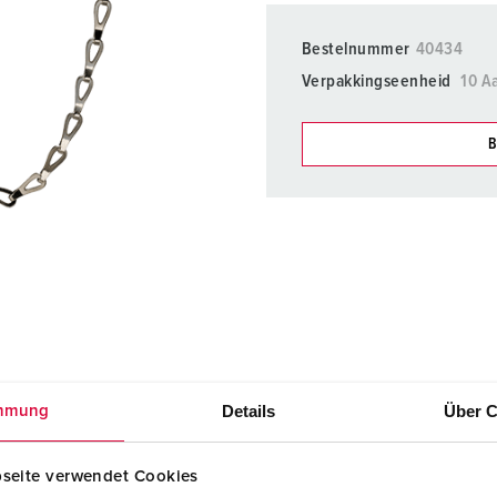
SCHUKO® en contactmateriaal met beschermingscontact
B
Bestelnummer
40434
Data-/netwerktechniek
V
Verpakkingseenheid
10 A
Producten met uitgebreide uitvoeringen en aanvullende prod
C
B
Overige producten en toebehoren
T
Onze producten kunt u in h
E
verschillende lijsten behere
Mijn lijst
(0)
Details
Über C
mmung
seite verwendet Cookies