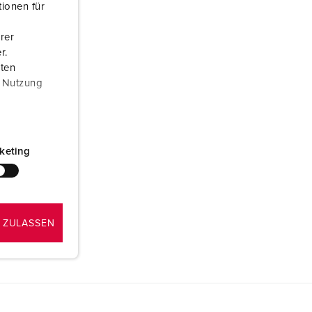
ionen für
rer
r.
aten
r Nutzung
keting
 ZULASSEN