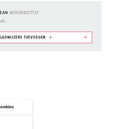
randweer en rampenhulpverlening
EAN
4015394127727
oor containers
ant.
ucten
ampings
LADWIJZERS TOEVOEGEN
M volgens de norm voor defensiematerieel
et gedeelte verlanglijstje/winkelmand in
venementtechniek
n.
TOEVOEGEN
NIEUW LIJST MAKEN
ookies