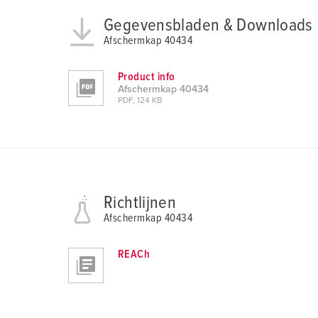
g
Gegevensbladen & Downloads
s
a
Afschermkap 40434
u
s
Product info
Afschermkap 40434
w
PDF, 124 KB
a
h
l
Richtlijnen
Afschermkap 40434
REACh