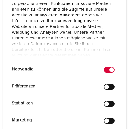
zu personalisieren, Funktionen für soziale Medien
anbieten zu können und die Zugriffe auf unsere
Website zu analysieren. Außerdem geben wir
Informationen zu Ihrer Verwendung unserer
Website an unsere Partner für soziale Medien,
Werbung und Analysen weiter. Unsere Partner
führen diese Informationen möglicherweise mit
weiteren Daten zusammen, die Sie ihnen
bereitgestellt haben oder die sie im Rahmen Ihrer
Nutzung der Dienste gesammelt haben.
E
Datenschutzerklärung
Impressum
Notwendig
i
n
w
Präferenzen
Bestelnummer 15682
i
van roestvrij staal (materiaal 1.4301), met zijwanden,
l
kap afneembaar van achterplaat, voor wandmontage
Statistiken
l
of mastmontage 15530, afmetingen (H x B x D): 496.5
i
x 254 x 250 mm
g
Marketing
u
NAAR HET PRODUCT