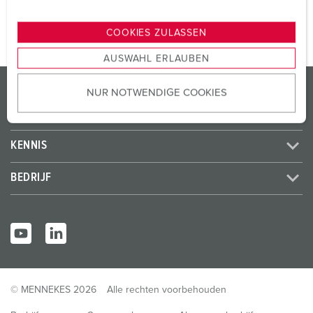
n
g
COOKIES ZULASSEN
s
AUSWAHL ERLAUBEN
a
u
PRODUCTEN / OPLOSSINGEN
NUR NOTWENDIGE COOKIES
s
w
SERVICE
a
h
KENNIS
l
BEDRIJF
© MENNEKES 2026
Alle rechten voorbehouden