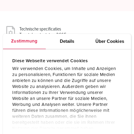
Technische specificaties
Toestelcontactstop 3665
Details
Über Cookies
Zustimmung
Ampère
125 A
Diese Webseite verwendet Cookies
Polen
3 p
Wir verwenden Cookies, um Inhalte und Anzeigen
Voltage
230 V
zu personalisieren, Funktionen für soziale Medien
anbieten zu können und die Zugriffe auf unsere
Uurstand
6 h
Website zu analysieren. Außerdem geben wir
Informationen zu Ihrer Verwendung unserer
Website an unsere Partner für soziale Medien,
Hertz
50-60 Hz
Werbung und Analysen weiter. Unsere Partner
führen diese Informationen möglicherweise mit
Aansluittechniek
schroefklemmen
weiteren Daten zusammen, die Sie ihnen
bereitgestellt haben oder die sie im Rahmen Ihrer
Contacten
hittebestendig binnenwerk
vernikkelde contacten
Nutzung der Dienste gesammelt haben.