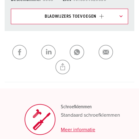
BLADWIJZERS TOEVOEGEN
Onze producten kunt u in het gedeelte
verlanglijstje/winkelmand in verschillende lijsten beheren.
Mijn lijst
(0)
TOEVOEGEN
NIEUW LIJST MAKEN
Schroefklemmen
Standaard schroefklemmen
Meer informatie