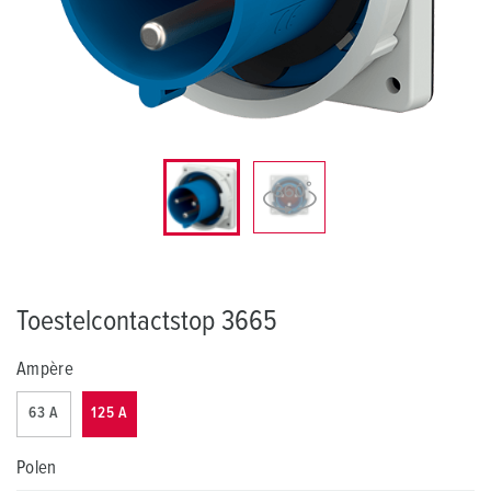
Toestelcontactstop 3665
Ampère
63 A
125 A
Polen