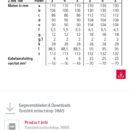
l
Gegevensbladen & Downloads
Toestelcontactstop 3665
Product info
Toestelcontactstop 3665