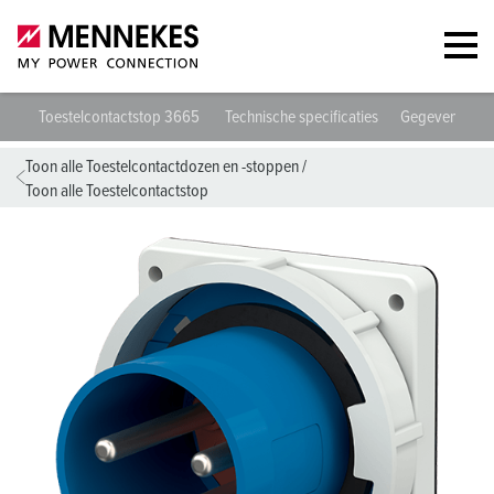
Toestelcontactstop 3665
Technische specificaties
Gegevensblad
Toon alle Toestelcontactdozen en -stoppen
/
Toon alle Toestelcontactstop