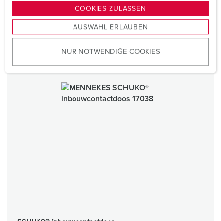
g
COOKIES ZULASSEN
s
AUSWAHL ERLAUBEN
a
u
NUR NOTWENDIGE COOKIES
s
w
a
h
l