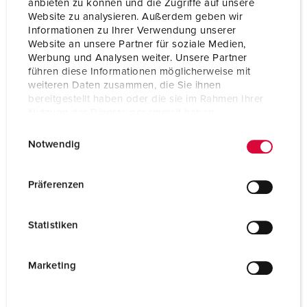
anbieten zu können und die Zugriffe auf unsere
Website zu analysieren. Außerdem geben wir
Informationen zu Ihrer Verwendung unserer
Website an unsere Partner für soziale Medien,
Werbung und Analysen weiter. Unsere Partner
führen diese Informationen möglicherweise mit
weiteren Daten zusammen, die Sie ihnen
bereitgestellt haben oder die sie im Rahmen Ihrer
Nutzung der Dienste gesammelt haben.
E
Datenschutzerklärung
Impressum
Notwendig
i
n
SCHUKO® inbouwcontactdoos
w
Präferenzen
16 A
i
IP54
l
Statistiken
l
2 ARTIKELEN
i
g
Marketing
u
n