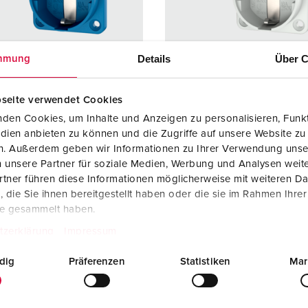
SCHUKO® en contactmateriaal met beschermingscontact
B
Data-/netwerktechniek
V
Details
Über C
mmung
Producten met uitgebreide uitvoeringen en aanvullende prod
C
Overige producten en toebehoren
T
seite verwendet Cookies
elnummer 11081
Bestelnummer 11080
den Cookies, um Inhalte und Anzeigen zu personalisieren, Funkt
E
dien anbieten zu können und die Zugriffe auf unsere Website zu
ermingsgra
IP54
Beschermingsgra
IP54
en. Außerdem geben wir Informationen zu Ihrer Verwendung unse
ad
 unsere Partner für soziale Medien, Werbung und Analysen weite
re
16 A
Ampère
16 A
tner führen diese Informationen möglicherweise mit weiteren D
die Sie ihnen bereitgestellt haben oder die sie im Rahmen Ihre
2 p+PE
Polen
2 p+PE
te gesammelt haben.
tzerklärung
Impressum
ge
230 V
Voltage
230 V
uittechniek
schroefklemm
Aansluittechniek
schroef
dig
Präferenzen
Statistiken
Mar
en
en
cten
standaard
Contacten
standaa