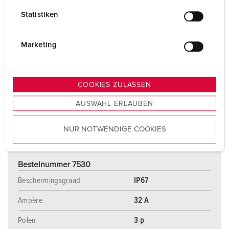
l
Statistiken
l
i
g
Marketing
u
n
g
COOKIES ZULASSEN
s
AUSWAHL ERLAUBEN
a
u
NUR NOTWENDIGE COOKIES
s
w
a
Bestelnummer 7530
h
l
Beschermingsgraad
IP67
Ampère
32 A
Polen
3 p