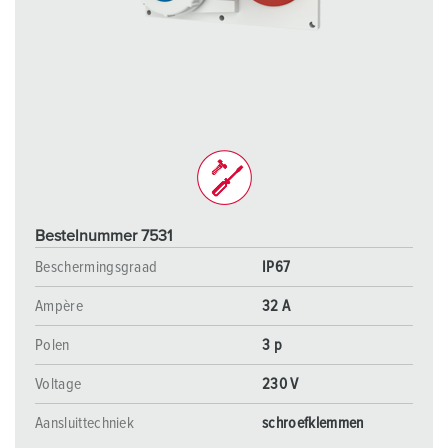
Bestelnummer 7531
Beschermingsgraad
IP67
Ampère
32 A
Polen
3 p
Voltage
230 V
Aansluittechniek
schroefklemmen