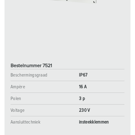
Bestelnummer 7521
Beschermingsgraad
IP67
Ampère
16 A
Polen
3 p
Voltage
230 V
Aansluittechniek
insteekklemmen