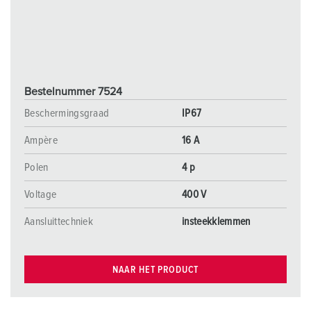
Bestelnummer 7524
Beschermingsgraad
IP67
Ampère
16 A
Polen
4 p
Voltage
400 V
Aansluittechniek
insteekklemmen
NAAR HET PRODUCT