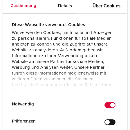
Details
Über Cookies
Zustimmung
Ampère
16 A
Polen
5 p
Diese Webseite verwendet Cookies
Voltage
400 V
Wir verwenden Cookies, um Inhalte und Anzeigen
zu personalisieren, Funktionen für soziale Medien
Aansluittechniek
insteekklemmen
anbieten zu können und die Zugriffe auf unsere
Website zu analysieren. Außerdem geben wir
Informationen zu Ihrer Verwendung unserer
Website an unsere Partner für soziale Medien,
NAAR HET PRODUCT
Werbung und Analysen weiter. Unsere Partner
führen diese Informationen möglicherweise mit
weiteren Daten zusammen, die Sie ihnen
bereitgestellt haben oder die sie im Rahmen Ihrer
Nutzung der Dienste gesammelt haben.
E
Datenschutzerklärung
Impressum
Notwendig
i
n
w
Präferenzen
i