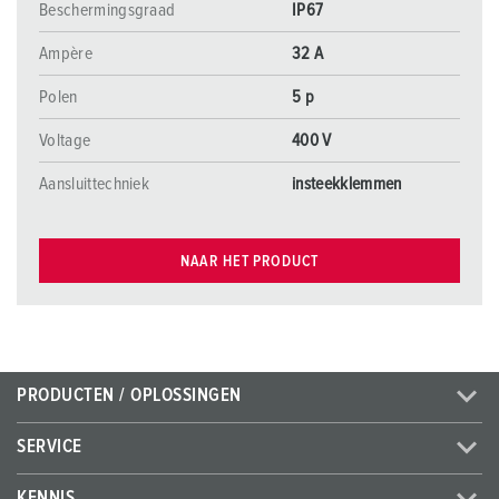
Beschermingsgraad
IP67
Ampère
32 A
Polen
5 p
Voltage
400 V
Aansluittechniek
insteekklemmen
NAAR HET PRODUCT
PRODUCTEN / OPLOSSINGEN
SERVICE
KENNIS