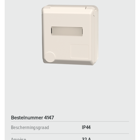
l
Bestelnummer 4147
Beschermingsgraad
IP44
Ampère
32 A