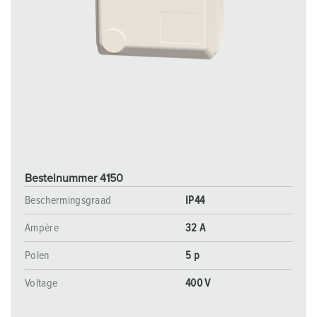
Bestelnummer 4150
Beschermingsgraad
IP44
Ampère
32 A
Polen
5 p
Voltage
400 V