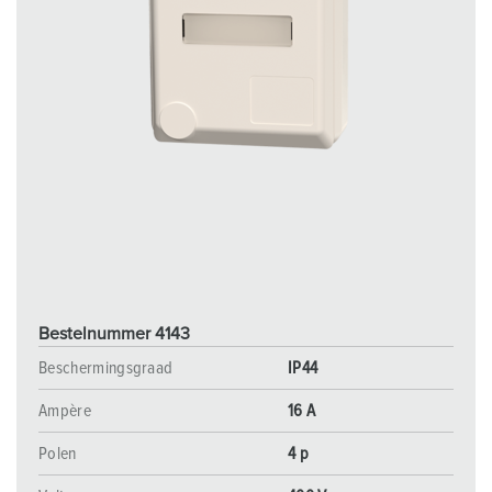
Bestelnummer 4143
Beschermingsgraad
IP44
Ampère
16 A
Polen
4 p