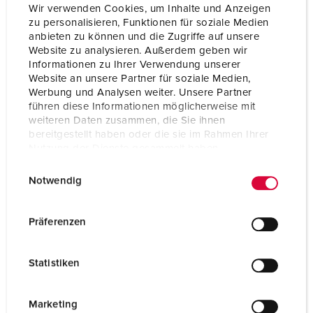
Wir verwenden Cookies, um Inhalte und Anzeigen
zu personalisieren, Funktionen für soziale Medien
anbieten zu können und die Zugriffe auf unsere
Website zu analysieren. Außerdem geben wir
Informationen zu Ihrer Verwendung unserer
Website an unsere Partner für soziale Medien,
Werbung und Analysen weiter. Unsere Partner
führen diese Informationen möglicherweise mit
weiteren Daten zusammen, die Sie ihnen
bereitgestellt haben oder die sie im Rahmen Ihrer
Nutzung der Dienste gesammelt haben.
E
Datenschutzerklärung
Impressum
Notwendig
i
n
Bestelnummer 10859
w
Präferenzen
Behuizing materiaal
Kunststof
i
l
Beschermingsgraad
IP68
Statistiken
l
i
SCHUKO®
3
g
Marketing