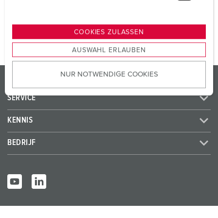
u
n
NAAR HET PRODUCT
g
COOKIES ZULASSEN
s
AUSWAHL ERLAUBEN
a
u
NUR NOTWENDIGE COOKIES
s
PRODUCTEN / OPLOSSINGEN
w
SERVICE
a
h
KENNIS
l
BEDRIJF