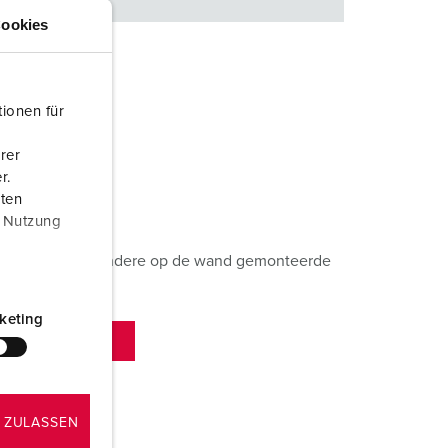
ookies
ionen für
rer
r.
dturbines
aten
r Nutzung
ombinaties en andere op de wand gemonteerde
u hier:
keting
ES
 ZULASSEN