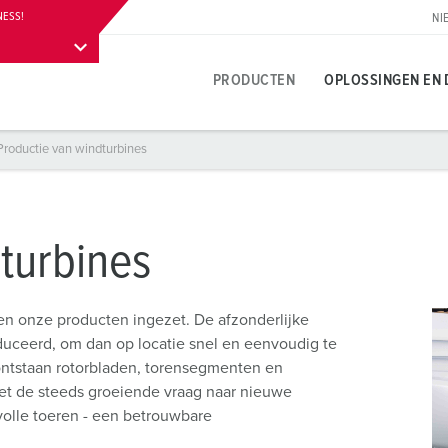
NESS!
NI
Contact
PRODUCTEN
OPLOSSINGEN EN 
Productie van windturbines
Productspecifiek
Innovatieve oplossingen
Contactpersoon
Over MENNEKES productoplossingen
Persgedeelte
T
T
S
A
Contactdozen
Referenties
Contactpersoon ter plaatse
Vragen en antwoorden
Contactpersoon en informatie
L
V
turbines
leuren
Contactstoppen
Internationale contacten
Materialen
W
N
Carrière
n onze producten ingezet. De afzonderlijke
Koppelcontactstoppen
Contacthultechnologie
A
uceerd, om dan op locatie snel en eenvoudig te
B
Werken bij MENNEKES
ontstaan rotorbladen, torensegmenten en
Verlengsnoer
Begrippen
L
et de steeds groeiende vraag naar nieuwe
B
Contactdooscombinaties
D
 volle toeren - een betrouwbare