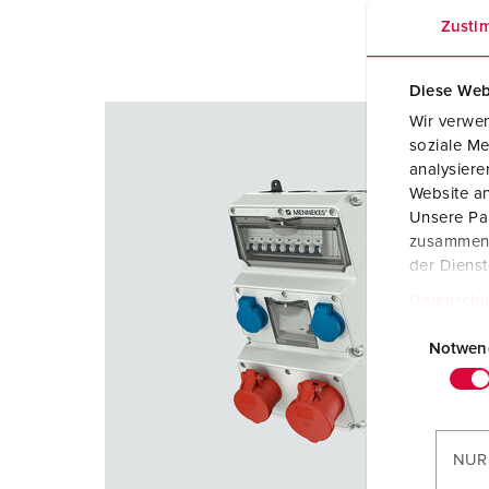
Zusti
Diese Web
Wir verwen
soziale Me
analysier
Website an
Unsere Par
zusammen, 
der Diens
Datenschu
E
i
Notwen
n
w
i
l
NUR
l