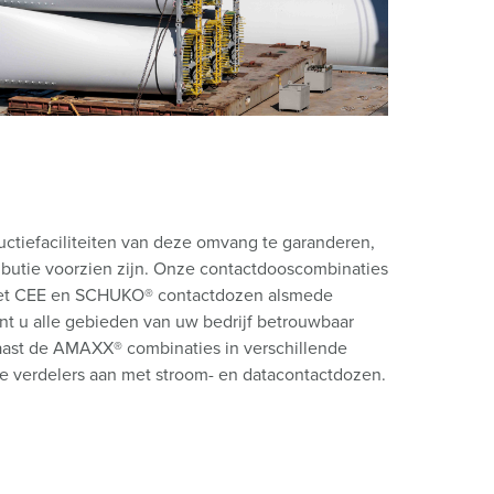
randweer en rampenhulpverlening
oor containers
ucten
ampings
M volgens de norm voor defensiematerieel
venementtechniek
tiefaciliteiten van deze omvang te garanderen,
ibutie voorzien zijn. Onze contactdooscombinaties
et CEE en SCHUKO® contactdozen alsmede
nt u alle gebieden van uw bedrijf betrouwbaar
aast de AMAXX® combinaties in verschillende
e verdelers aan met stroom- en datacontactdozen.