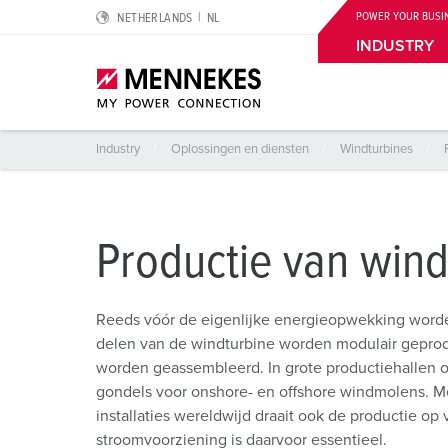
POWER YOUR BUSI
NETHERLANDS
NL
Productie van windturbines
Portfolio
Meer informatie
INDUSTRY
Industry
Oplossingen en diensten
Windturbines
Highlights
Oplossingen voor speciale toepassingen
Planning & inkoop
Voor de elektrische professional
Over ons
Cepex‑contactdozen
Logistieke centra
Catalogi & brochures
Aardlekschakelaar type B
Wij zijn MENNEKES
Productie van wind
SCHUKO®
Levensmiddelenindustrie
Price list
Aardleidingcontact, uurinstelling en contactstoppenk
MENNEKES Automotive
Reeds vóór de eigenlijke energieopwekking worde
Wandcontactdoos DUOi
Autoindustrie
CMRT & EMRT
IP-beschermingsgraden en beschermingsklassen
Duurzaamheid
delen van de windturbine worden modulair geprod
worden geassembleerd. In grote productiehallen 
PowerTOP® Xtra
Windturbines
REACh
Normen voor contactmateriaal
Maatschappelijk Verantwoord Ondernemen
gondels voor onshore- en offshore windmolens. M
Contactmateriaal met beschermende tule
Datacenters
RoHS
Internationale standaarden
Kwaliteit en MVO
installaties wereldwijd draait ook de productie op
stroomvoorziening is daarvoor essentieel.