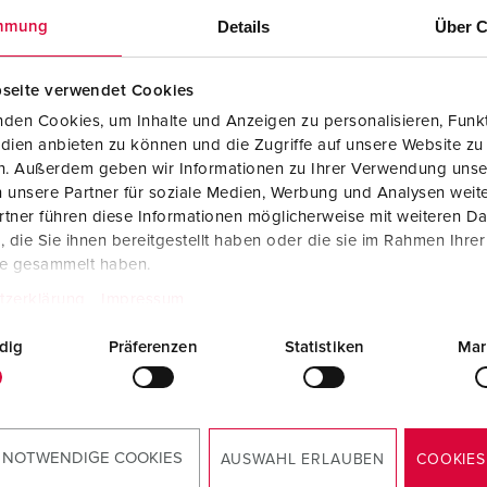
Details
Über C
mmung
seite verwendet Cookies
den Cookies, um Inhalte und Anzeigen zu personalisieren, Funkt
dien anbieten zu können und die Zugriffe auf unsere Website zu
en. Außerdem geben wir Informationen zu Ihrer Verwendung unse
 unsere Partner für soziale Medien, Werbung und Analysen weite
Contactdooscombinaties voor win
tner führen diese Informationen möglicherweise mit weiteren D
die Sie ihnen bereitgestellt haben oder die sie im Rahmen Ihre
te gesammelt haben.
Onze naar wens uit te rusten AMAXX® contactdoosc
tzerklärung
Impressum
energieverdelers voor gebruik in de installaties vindt 
dig
Präferenzen
Statistiken
Mar
PORTFOLIO CONTACTDOOSCOMBINATI
 NOTWENDIGE COOKIES
AUSWAHL ERLAUBEN
COOKIES