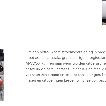
SCHUKO® en contactmateriaal met beschermingscontact
B
Data-/netwerktechniek
V
Producten met uitgebreide uitvoeringen en aanvullende prod
C
Overige producten en toebehoren
T
E
Om een betrouwbare stroomvoorziening in produc
moet een decentrale, grootschalige energiedistr
AMAXX® kunnen naar wens worden uitgerust m
netwerk- en persluchtaansluitingen. Daarmee ku
voorzien van stroom en andere aansluitingen. N
maten en uitvoeringen bieden wij onze compact