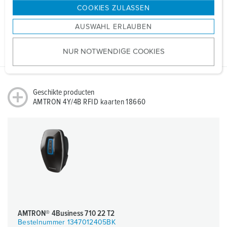
g
COOKIES ZULASSEN
s
RoHS
AUSWAHL ERLAUBEN
a
u
NUR NOTWENDIGE COOKIES
s
w
a
h
Geschikte producten
l
AMTRON 4Y/4B RFID kaarten 18660
AMTRON® 4Business 710 22 T2
Bestelnummer 1347012405BK