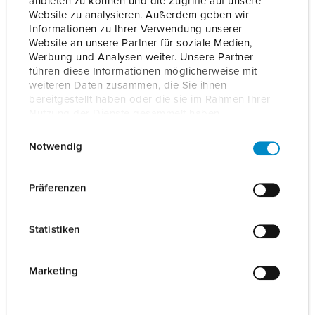
anbieten zu können und die Zugriffe auf unsere
Website zu analysieren. Außerdem geben wir
Bestelnummer
18660
EAN
4015394304265
Informationen zu Ihrer Verwendung unserer
Website an unsere Partner für soziale Medien,
Werbung und Analysen weiter. Unsere Partner
BLADWIJZERS TOEVOEGEN
führen diese Informationen möglicherweise mit
weiteren Daten zusammen, die Sie ihnen
Onze producten kunt u in het gedeelte
bereitgestellt haben oder die sie im Rahmen Ihrer
verlanglijstje/winkelmand in verschillende lijsten beheren.
Nutzung der Dienste gesammelt haben.
Mijn lijst
(0)
TOEVOEGEN
E
Datenschutzerklärung
Impressum
Notwendig
i
NIEUW LIJST MAKEN
n
w
Präferenzen
i
l
Statistiken
l
Richtlijnen
i
AMTRON 4Y/4B RFID kaarten 18660
g
Marketing
u
REACh
n