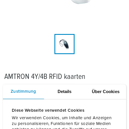
AMTRON 4Y/4B RFID kaarten
De RFID kaarten in het AMTRON® 4You en 4Business
Details
Über Cookies
Zustimmung
design kunnen contactloos gelezen worden via RFID
technologie. Bovendien bieden ze een hoge mate van
gegevensbeveiliging en de mogelijkheid om...
Diese Webseite verwendet Cookies
Wir verwenden Cookies, um Inhalte und Anzeigen
Lees meer
zu personalisieren, Funktionen für soziale Medien