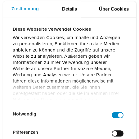
Details
Über Cookies
Zustimmung
Diese Webseite verwendet Cookies
Wir verwenden Cookies, um Inhalte und Anzeigen
zu personalisieren, Funktionen für soziale Medien
anbieten zu können und die Zugriffe auf unsere
Website zu analysieren. Außerdem geben wir
Informationen zu Ihrer Verwendung unserer
Website an unsere Partner für soziale Medien,
Werbung und Analysen weiter. Unsere Partner
führen diese Informationen möglicherweise mit
weiteren Daten zusammen, die Sie ihnen
bereitgestellt haben oder die sie im Rahmen Ihrer
Nutzung der Dienste gesammelt haben.
E
Datenschutzerklärung
Impressum
Notwendig
i
n
w
Präferenzen
AMTRON® Professional Twincharge– Eén dubbele wallbox,
i