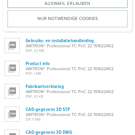
AUSWAHL ERLAUBEN
a
u
NUR NOTWENDIGE COOKIES
s
Gegevensbladen & Downloads
w
AMTRON® Professional TC PnC 22 151622402
a
Gebruiks- en installatiehandleiding
h
AMTRON® Professional TC PnC 22 151622402
l
PDF, 22 MB
Product info
AMTRON® Professional TC PnC 22 151622402
PDF, 1 MB
Fabrikantverklaring
AMTRON® Professional TC PnC 22 151622402
PDF, 53 KB
CAD-gegevens 3D STP
AMTRON® Professional TC PnC 22 151622402
ZIP, 5 MB
CAD-gegevens 3D DWG