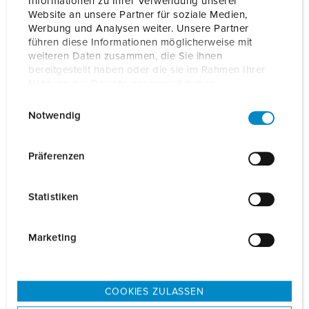
Informationen zu Ihrer Verwendung unserer
verlanglijstje/winkelmand in verschillende lijsten beheren.
Website an unsere Partner für soziale Medien,
Werbung und Analysen weiter. Unsere Partner
Mijn lijst
(0)
TOEVOEGEN
führen diese Informationen möglicherweise mit
weiteren Daten zusammen, die Sie ihnen
NIEUW LIJST MAKEN
bereitgestellt haben oder die sie im Rahmen Ihrer
Nutzung der Dienste gesammelt haben.
E
Datenschutzerklärung
Impressum
Notwendig
i
n
w
Details
Präferenzen
i
l
Statistiken
Algemene gegevens
l
i
g
Marketing
Elektrische gegevens
u
n
Mechanische gegevens
g
COOKIES ZULASSEN
s