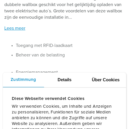
dubbele wallbox geschikt voor het gelijktijdig opladen van
twee elektrische auto´s. Grote voordelen van deze wallbox
zijn de eenvoudige installatie in...
Lees meer
Toegang met RFID-laadkaart
Beheer van de belasting
Energiemanagement
Details
Über Cookies
Zustimmung
Backend
Diese Webseite verwendet Cookies
Bestelnummer
151622402
EAN
4015394301660
Wir verwenden Cookies, um Inhalte und Anzeigen
zu personalisieren, Funktionen für soziale Medien
BLADWIJZERS TOEVOEGEN
anbieten zu können und die Zugriffe auf unsere
Website zu analysieren. Außerdem geben wir
Onze producten kunt u in het gedeelte