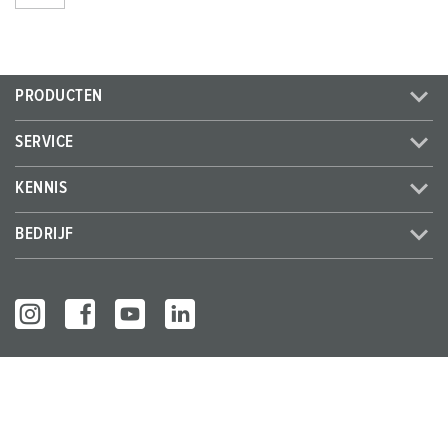
PRODUCTEN
SERVICE
KENNIS
BEDRIJF
© MENNEKES 2026
Alle rechten voorbehouden
Bedrijfsge
Gegevensbes
Algemene bedrijfs- en