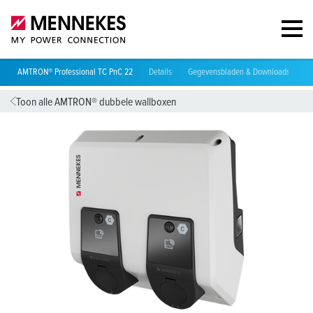
AMTRON® Professional TC PnC 22
Details
Gegevensbladen & Downloads
Ri
Toon alle AMTRON® dubbele wallboxen