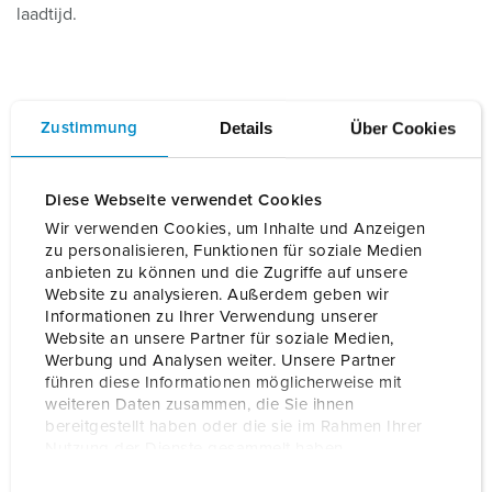
laadtijd.
Details
Über Cookies
Zustimmung
Upgrade biedt vele voordelen
Diese Webseite verwendet Cookies
Wir verwenden Cookies, um Inhalte und Anzeigen
zu personalisieren, Funktionen für soziale Medien
anbieten zu können und die Zugriffe auf unsere
Slim laden voor
Website zu analysieren. Außerdem geben wir
de zakelijke
Bedienen &
Informationen zu Ihrer Verwendung unserer
markt
Reparatie
beheren
Website an unsere Partner für soziale Medien,
Werbung und Analysen weiter. Unsere Partner
führen diese Informationen möglicherweise mit
weiteren Daten zusammen, die Sie ihnen
bereitgestellt haben oder die sie im Rahmen Ihrer
Realtime informatie, betrouwbaar en fraudebestendig
Nutzung der Dienste gesammelt haben.
E
Datenschutzerklärung
Impressum