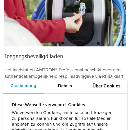
Toegangsbeveiligd laden
Het laadstation AMTRON® Professional beschikt over een
authenticatiemogelijkheid resp. laadvrijgave via RFID-kaart.
Daarmee wordt verzekerd, dat alleen geautoriseerde
Details
Über Cookies
Zustimmung
personen hun elektrische auto kunnen opladen. Het
principe is eenvoudig en erg veilig: op een chip wordt
relevante informatie opgeslagen, die kan worden
Diese Webseite verwendet Cookies
uitgelezen door een leesapparaat in het laadstation.
Wir verwenden Cookies, um Inhalte und Anzeigen
zu personalisieren, Funktionen für soziale Medien
Daarmee is AMTRON® Professional perfect geschikt voor
anbieten zu können und die Zugriffe auf unsere
parkeerplaatsen, die zich niet in een particuliere garage