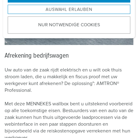
s
AUSWAHL ERLAUBEN
a
u
NUR NOTWENDIGE COOKIES
s
w
a
h
Afrekening bedrijfswagen
l
Uw auto van de zaak rijdt elektrisch en u wilt ook thuis
stroom laden, die u makkelijk en fiscus proof met uw
werkgever kunt afrekenen? De oplossing": AMTRON®
Professional.
Met deze MENNEKES wallbox bent u uitstekend voorbereid
op alle toekomstige eisen. Bestuurders van een auto van de
zaak kunnen hun thuis uitgevoerde laadprocessen via de
webinterface in een paar stappen doorsturen en
bijvoorbeeld via de reiskostenopgave verrekenen met hun
werkgever.