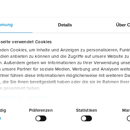
Details
Über C
mmung
seite verwendet Cookies
den Cookies, um Inhalte und Anzeigen zu personalisieren, Funkt
dien anbieten zu können und die Zugriffe auf unsere Website zu
en. Außerdem geben wir Informationen zu Ihrer Verwendung unse
 unsere Partner für soziale Medien, Werbung und Analysen weite
tner führen diese Informationen möglicherweise mit weiteren D
die Sie ihnen bereitgestellt haben oder die sie im Rahmen Ihre
te gesammelt haben.
tzerklärung
Impressum
Product info
Laadkabel Mode 3 Type 2 32A 3PH 7,5m
36247
dig
Präferenzen
Statistiken
Mar
PDF, 692 KB