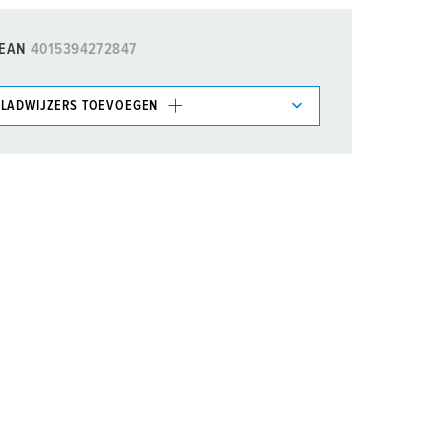
oordenlijst
EAN
4015394272847
LADWIJZERS TOEVOEGEN
et gedeelte verlanglijstje/winkelmand in
n.
TOEVOEGEN
NIEUW LIJST MAKEN