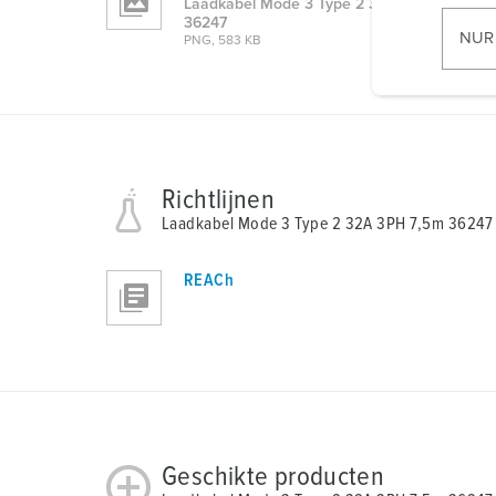
i
Laadkabel Mode 3 Type 2 32A 3PH 7,5m
36247
l
NUR
PNG, 583 KB
l
i
g
u
n
g
Richtlijnen
s
Laadkabel Mode 3 Type 2 32A 3PH 7,5m 36247
a
u
REACh
s
w
a
h
l
Geschikte producten