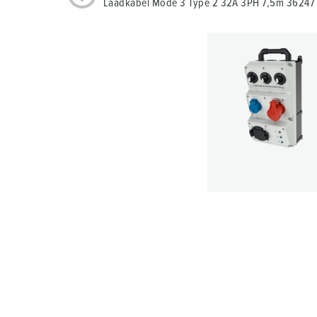
Laadkabel Mode 3 Type 2 32A 3PH 7,5m 36247