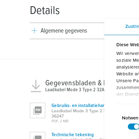
Details
Zusti
Algemene gegevens
Diese Web
Wir verwen
soziale Me
analysier
Website an
Unsere Par
Gegevensbladen & Downloads
zusammen, 
Laadkabel Mode 3 Type 2 32A 3PH 7,5m 36247
der Diens
Datenschu
Gebruiks- en installatiehandleiding
E
Laadkabel Mode 3 Type 2 32A 3PH 7,5m
36247
i
Notwen
PDF, 2 MB
n
w
Technische tekening