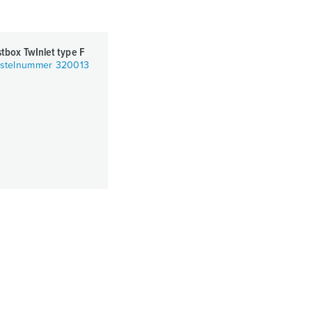
stbox TwInlet type F
stelnummer 320013