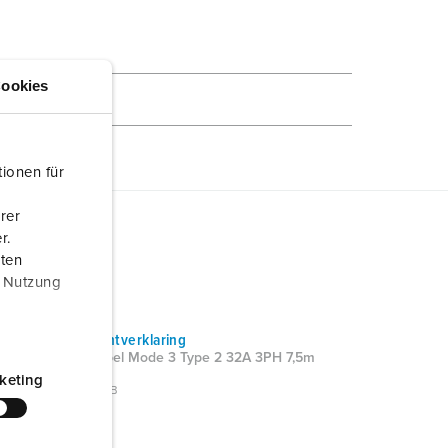
ookies
ionen für
rer
r.
aten
r Nutzung
Fabrikantverklaring
Laadkabel Mode 3 Type 2 32A 3PH 7,5m
36247
keting
PDF, 80 KB