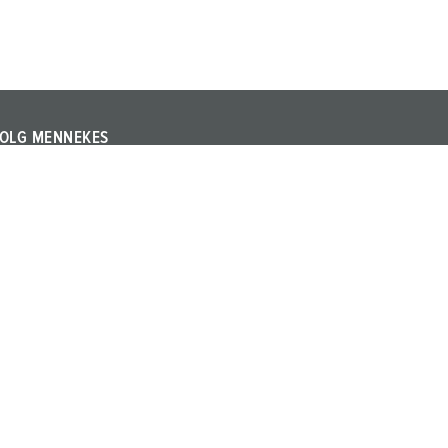
OLG MENNEKES
olg MENNEKES op LinkedIn of YouTube en informeer u
ver beurzen, evenementen en andere actuele
nderwerpen over het bedrijf en de producten.