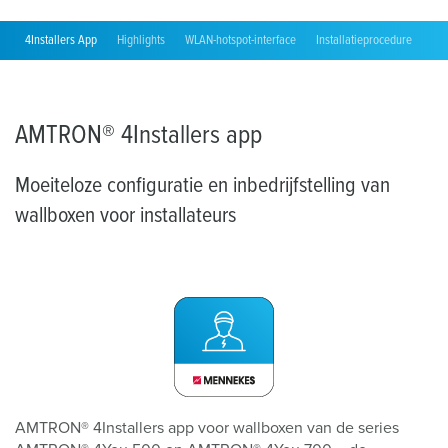
4Installers App
Highlights
WLAN-hotspot-interface
Installatieprocedure
On
AMTRON® 4Installers app
Moeiteloze configuratie en inbedrijfstelling van
wallboxen voor installateurs
AMTRON® 4Installers app voor wallboxen van de series