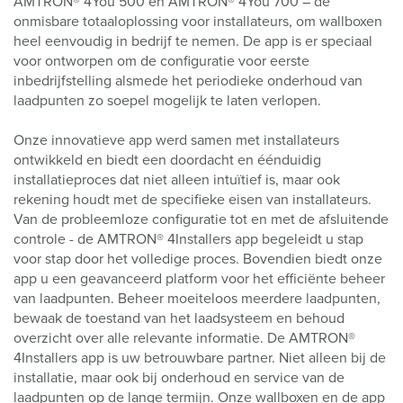
AMTRON® 4You 500 en AMTRON® 4You 700 – de
onmisbare totaaloplossing voor installateurs, om wallboxen
heel eenvoudig in bedrijf te nemen. De app is er speciaal
voor ontworpen om de configuratie voor eerste
inbedrijfstelling alsmede het periodieke onderhoud van
laadpunten zo soepel mogelijk te laten verlopen.
Onze innovatieve app werd samen met installateurs
ontwikkeld en biedt een doordacht en éénduidig
installatieproces dat niet alleen intuïtief is, maar ook
rekening houdt met de specifieke eisen van installateurs.
Van de probleemloze configuratie tot en met de afsluitende
controle - de AMTRON® 4Installers app begeleidt u stap
voor stap door het volledige proces. Bovendien biedt onze
app u een geavanceerd platform voor het efficiënte beheer
van laadpunten. Beheer moeiteloos meerdere laadpunten,
bewaak de toestand van het laadsysteem en behoud
overzicht over alle relevante informatie. De AMTRON®
4Installers app is uw betrouwbare partner. Niet alleen bij de
installatie, maar ook bij onderhoud en service van de
laadpunten op de lange termijn. Onze wallboxen en de app