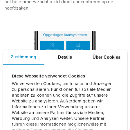
het hele proces zodat u zich kunt concentreren op de
hoofdzaken.
Details
Über Cookies
Zustimmung
Diese Webseite verwendet Cookies
Wir verwenden Cookies, um Inhalte und Anzeigen
zu personalisieren, Funktionen für soziale Medien
Snelle toegang voor onderhouds- en servicewerkzaamheden
anbieten zu können und die Zugriffe auf unsere
De AMTRON® 4Installers app biedt een razendsnelle
Website zu analysieren. Außerdem geben wir
Informationen zu Ihrer Verwendung unserer
toegang tot laadpunten voor onderhouds- en
Website an unsere Partner für soziale Medien,
servicewerkzaamheden. Met slechts een paar klikken zijn
Werbung und Analysen weiter. Unsere Partner
voor u alle noodzakelijke functies beschikbaar, om ervoor
führen diese Informationen möglicherweise mit
te zorgen dat de laadpunten probleemloos functioneren en