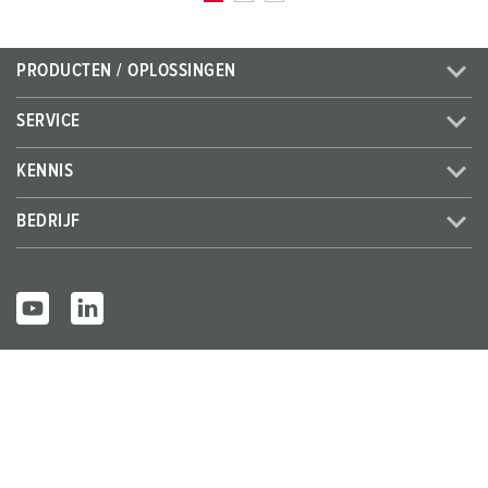
PRODUCTEN / OPLOSSINGEN
SERVICE
KENNIS
BEDRIJF
© MENNEKES 2026
Alle rechten voorbehouden
Bedrijfsge
Gegevensbes
Algemene bedrijfs- en
gevens
cherming
leveringsvoorwaarden