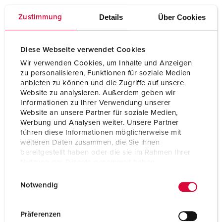
Hoogte
650 mm
Details
Über Cookies
Zustimmung
Breedte
112,5 mm
Diese Webseite verwendet Cookies
Certificeringen
EAC
Wir verwenden Cookies, um Inhalte und Anzeigen
Combinatie uit voorraad
B
zu personalisieren, Funktionen für soziale Medien
anbieten zu können und die Zugriffe auf unsere
Website zu analysieren. Außerdem geben wir
Informationen zu Ihrer Verwendung unserer
Website an unsere Partner für soziale Medien,
Werbung und Analysen weiter. Unsere Partner
führen diese Informationen möglicherweise mit
weiteren Daten zusammen, die Sie ihnen
bereitgestellt haben oder die sie im Rahmen Ihrer
Nutzung der Dienste gesammelt haben.
E
Datenschutzerklärung
Impressum
Notwendig
i
n
w
Präferenzen