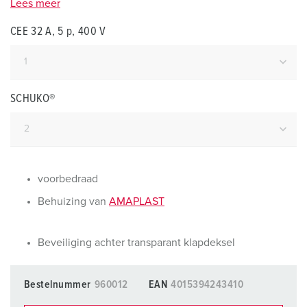
Lees meer
CEE 32 A, 5 p, 400 V
SCHUKO®
voorbedraad
Behuizing van
AMAPLAST
Beveiliging achter transparant klapdeksel
Bestelnummer
960012
EAN
4015394243410