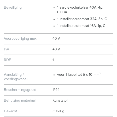
Beveiliging
1 aardlekschakelaar 40A, 4p,
0,03A
1 installatieautomaat 32A, 3p, C
1 installatieautomaat 16A, 1p, C
Voorbeveiliging max.
40 A
InA
40 A
RDF
1
Aansluiting /
voor 1 kabel tot 5 x 10 mm²
voedingskabel
Beschermingsgraad
IP44
Behuizing materiaal
Kunststof
Gewicht
3960 g