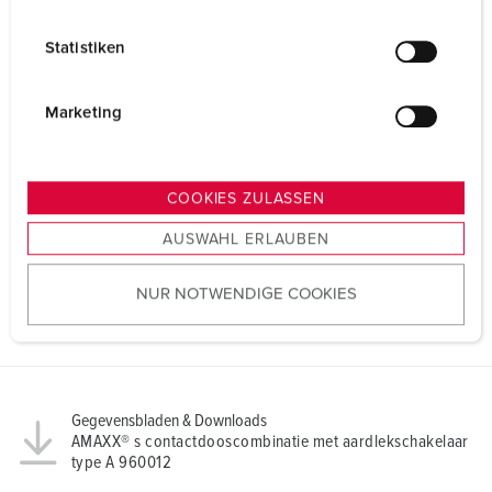
i
l
Statistiken
l
i
g
Marketing
u
n
g
COOKIES ZULASSEN
s
AUSWAHL ERLAUBEN
a
u
NUR NOTWENDIGE COOKIES
s
w
a
h
l
Gegevensbladen & Downloads
AMAXX® s contactdooscombinatie met aardlekschakelaar
type A 960012