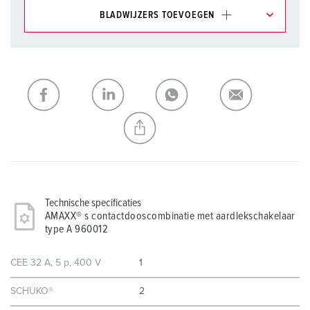
BLADWIJZERS TOEVOEGEN
Onze producten kunt u in het gedeelte
verlanglijstje/winkelmand in verschillende lijsten beheren.
Mijn lijst
(0)
TOEVOEGEN
NIEUW LIJST MAKEN
Technische specificaties
AMAXX® s contactdooscombinatie met aardlekschakelaar
type A 960012
CEE 32 A, 5 p, 400 V
1
SCHUKO®
2