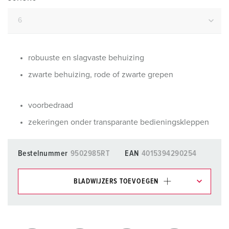
robuuste en slagvaste behuizing
zwarte behuizing, rode of zwarte grepen
voorbedraad
zekeringen onder transparante bedieningskleppen
Bestelnummer
9502985RT
EAN
4015394290254
BLADWIJZERS TOEVOEGEN
Onze producten kunt u in het gedeelte
verlanglijstje/winkelmand in verschillende lijsten beheren.