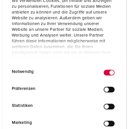
Wir verwenden Cookies, um Inhalte und Anzeigen
InA
16 A
zu personalisieren, Funktionen für soziale Medien
anbieten zu können und die Zugriffe auf unsere
RDF
1
Website zu analysieren. Außerdem geben wir
Informationen zu Ihrer Verwendung unserer
Website an unsere Partner für soziale Medien,
Aansluiting /
2m H07RN-F5G2,5mm² met CEE-
Werbung und Analysen weiter. Unsere Partner
voedingskabel
contactstop 16A 5p
führen diese Informationen möglicherweise mit
weiteren Daten zusammen, die Sie ihnen
Beschermingsgraad
IP44
bereitgestellt haben oder die sie im Rahmen Ihrer
Nutzung der Dienste gesammelt haben.
Behuizing materiaal
Kunststof
E
Datenschutzerklärung
Impressum
Notwendig
i
Gewicht
9040 g
n
Lengte
530 mm
w
Präferenzen
i
Hoogte
320 mm
l
Statistiken
l
Breedte
370 mm
i
Certificeringen
EAC
g
Marketing