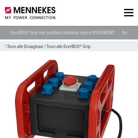
EverBOX® Grip met aardlekschakelaar type A 9502985RT
Technisch
Toon alle Draagbaar
/
Toon alle EverBOX® Grip