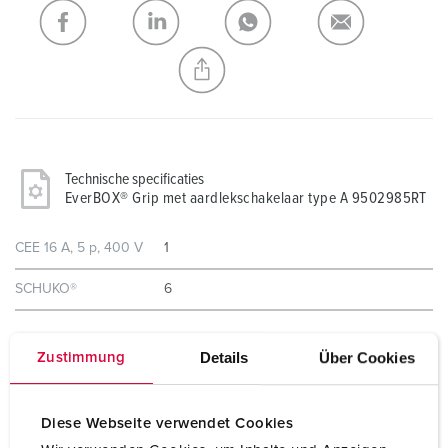
Mijn lijst
(0)
TOEVOEGEN
NIEUW LIJST MAKEN
Technische specificaties
EverBOX® Grip met aardlekschakelaar type A 9502985RT
CEE 16 A, 5 p, 400 V
1
SCHUKO®
6
Beveiliging
1 aardlekschakelaar 40 A, 4 p, 0,03 A
Details
Über Cookies
Zustimmung
6 installatieautomaten 16 A, 1 p, C
Voorbeveiliging max.
16 A
Diese Webseite verwendet Cookies