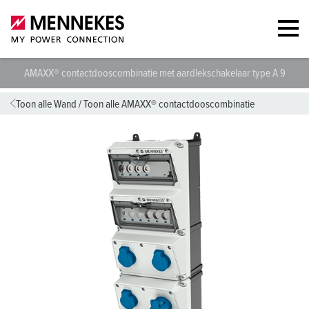
AMAXX® contactdooscombinatie met aardlekschakelaar type A 9500
Toon alle Wand
/
Toon alle AMAXX® contactdooscombinatie