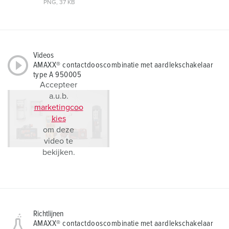
PNG, 37 KB
Videos
AMAXX® contactdooscombinatie met aardlekschakelaar
type A 950005
Accepteer
a.u.b.
marketingcoo
kies
om deze
video te
bekijken.
Richtlijnen
AMAXX® contactdooscombinatie met aardlekschakelaar