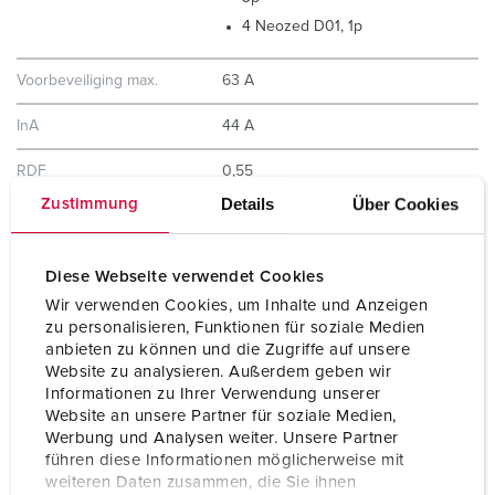
4 Neozed D01, 1p
Voorbeveiliging max.
63 A
InA
44 A
RDF
0,55
Details
Über Cookies
Zustimmung
Aansluiting /
voor 2 kabels tot 5 x 25 mm²
voedingskabel
Diese Webseite verwendet Cookies
Beschermingsgraad
IP44
Wir verwenden Cookies, um Inhalte und Anzeigen
zu personalisieren, Funktionen für soziale Medien
Behuizing materiaal
Kunststof
anbieten zu können und die Zugriffe auf unsere
Website zu analysieren. Außerdem geben wir
Gewicht
7500 g
Informationen zu Ihrer Verwendung unserer
Website an unsere Partner für soziale Medien,
Hoogte
650 mm
Werbung und Analysen weiter. Unsere Partner
führen diese Informationen möglicherweise mit
Breedte
225 mm
weiteren Daten zusammen, die Sie ihnen