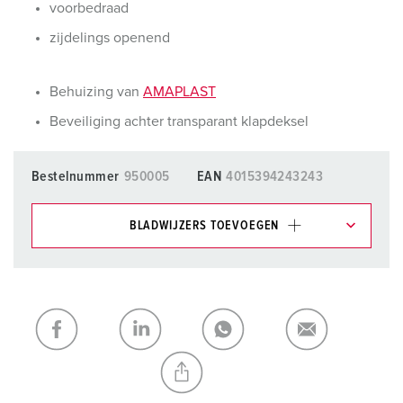
voorbedraad
zijdelings openend
Behuizing van
AMAPLAST
Beveiliging achter transparant klapdeksel
Bestelnummer
950005
EAN
4015394243243
BLADWIJZERS TOEVOEGEN
Onze producten kunt u in het gedeelte
verlanglijstje/winkelmand in verschillende lijsten beheren.
Mijn lijst
(0)
TOEVOEGEN
NIEUW LIJST MAKEN