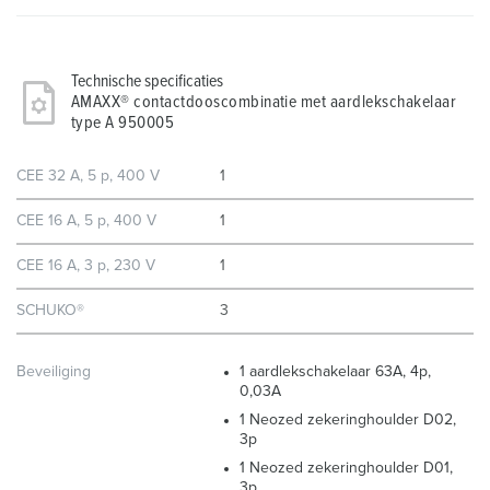
Technische specificaties
AMAXX® contactdooscombinatie met aardlekschakelaar
type A 950005
CEE 32 A, 5 p, 400 V
1
CEE 16 A, 5 p, 400 V
1
CEE 16 A, 3 p, 230 V
1
SCHUKO®
3
Beveiliging
1 aardlekschakelaar 63A, 4p,
0,03A
1 Neozed zekeringhoulder D02,
3p
1 Neozed zekeringhoulder D01,
3p