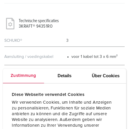
Technische specificaties
3KRAFT® 94351RO
SCHUKO®
3
Aansluiting / voedingskabel
voor 1 kabel tot 3 x 6 mm²
Beschermingsgraad
IP44
Details
Über Cookies
Zustimmung
Behuizing materiaal
Kunststof
Gewicht
927 g
Diese Webseite verwendet Cookies
Wir verwenden Cookies, um Inhalte und Anzeigen
Certificeringen
EAC
zu personalisieren, Funktionen für soziale Medien
anbieten zu können und die Zugriffe auf unsere
Combinatie uit voorraad
B
Website zu analysieren. Außerdem geben wir
Informationen zu Ihrer Verwendung unserer