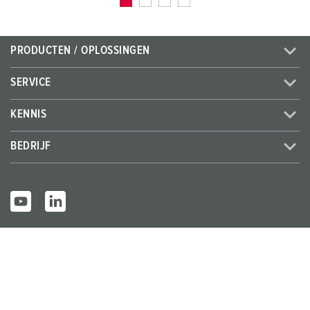
PRODUCTEN / OPLOSSINGEN
SERVICE
KENNIS
BEDRIJF
© MENNEKES 2026
Alle rechten voorbehouden
Bedrijfsge
Gegevensbes
Algemene bedrijfs- en
gevens
cherming
leveringsvoorwaarden