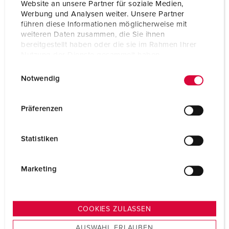
Website an unsere Partner für soziale Medien,
Werbung und Analysen weiter. Unsere Partner
führen diese Informationen möglicherweise mit
weiteren Daten zusammen, die Sie ihnen
bereitgestellt haben oder die sie im Rahmen Ihrer
Nutzung der Dienste gesammelt haben.
E
Datenschutzerklärung
Impressum
Notwendig
i
n
w
Präferenzen
i
l
Statistiken
l
i
g
Marketing
u
n
g
COOKIES ZULASSEN
s
AUSWAHL ERLAUBEN