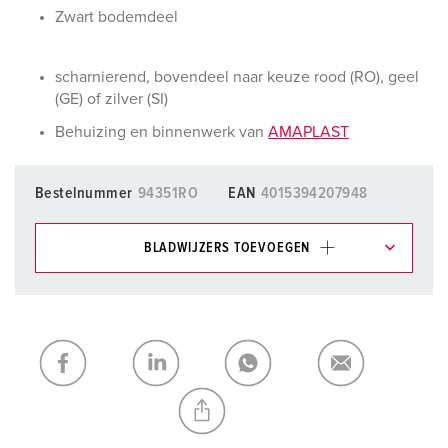
Zwart bodemdeel
scharnierend, bovendeel naar keuze rood (RO), geel
(GE) of zilver (SI)
Behuizing en binnenwerk van
AMAPLAST
Bestelnummer
94351RO
EAN
4015394207948
BLADWIJZERS TOEVOEGEN
Onze producten kunt u in het gedeelte
verlanglijstje/winkelmand in verschillende lijsten beheren.
Mijn lijst
(0)
TOEVOEGEN
NIEUW LIJST MAKEN