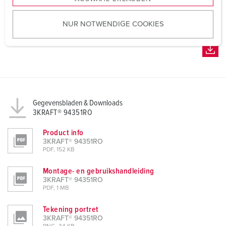
a
u
NUR NOTWENDIGE COOKIES
s
w
a
h
l
Gegevensbladen & Downloads
3KRAFT® 94351RO
Product info
3KRAFT® 94351RO
PDF, 152 KB
Montage- en gebruikshandleiding
3KRAFT® 94351RO
PDF, 1 MB
Tekening portret
3KRAFT® 94351RO