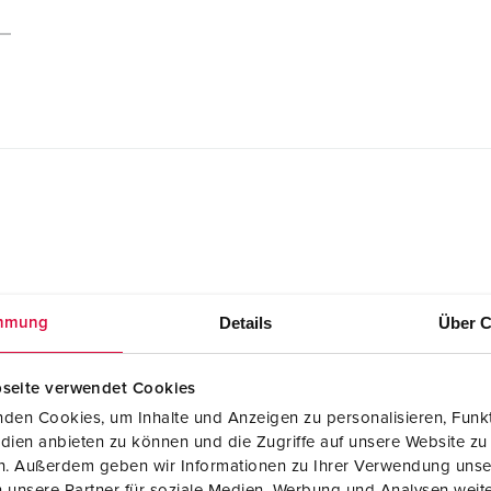
Montage- en gebruikshandleiding
Details
Über C
mmung
AMAXX® contactdooscombinatie 920027
PDF, 2 MB
seite verwendet Cookies
den Cookies, um Inhalte und Anzeigen zu personalisieren, Funkt
dien anbieten zu können und die Zugriffe auf unsere Website zu
en. Außerdem geben wir Informationen zu Ihrer Verwendung unse
 unsere Partner für soziale Medien, Werbung und Analysen weite