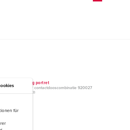
Tekening portret
ookies
AMAXX® contactdooscombinatie 920027
PNG, 39 KB
ionen für
rer
r.