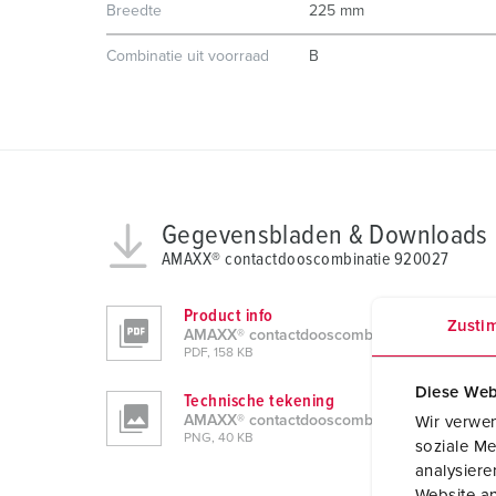
Breedte
225 mm
Combinatie uit voorraad
B
Gegevensbladen & Downloads
AMAXX® contactdooscombinatie 920027
Product info
Zusti
AMAXX® contactdooscombinatie 920027
PDF, 158 KB
Diese Web
Technische tekening
AMAXX® contactdooscombinatie 920027
Wir verwen
PNG, 40 KB
soziale Me
analysier
Website an