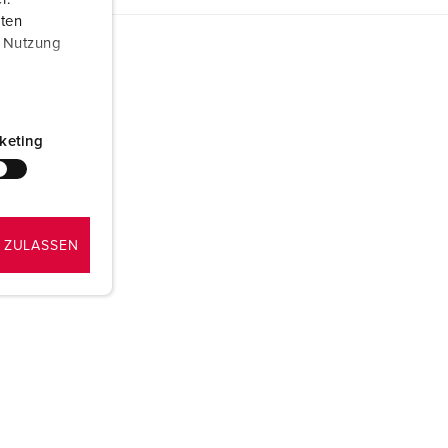
aten
r Nutzung
keting
 ZULASSEN