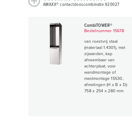
AMAXX® contactdooscombinatie 920027
CombiTOWER®
Bestelnummer 15678
van roestvrij staal
(materiaal 1.4301), met
zijwanden, kap
afneembaar van
achterplaat, voor
wandmontage of
mastmontage 15530,
afmetingen (H x B x D):
758 x 254 x 280 mm