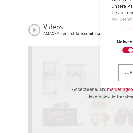
Unsere Par
zusammen, 
der Diens
Videos
Datenschu
AMAXX® contactdooscombinatie 920027
E
i
Notwen
n
w
i
l
NUR
l
i
Accepteer a.u.b.
marketingco
g
deze video te bekijke
u
n
g
s
a