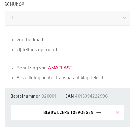
SCHUKO®
voorbedraad
zijdelings openend
Behuizing van
AMAPLAST
Beveiliging achter transparant klapdeksel
Bestelnummer
920001
EAN
4015394222996
BLADWIJZERS TOEVOEGEN
Onze producten kunt u in het gedeelte
verlanglijstje/winkelmand in verschillende lijsten beheren.