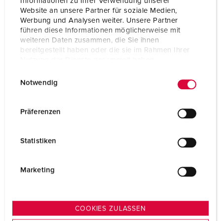
Informationen zu Ihrer Verwendung unserer
Website an unsere Partner für soziale Medien,
Werbung und Analysen weiter. Unsere Partner
führen diese Informationen möglicherweise mit
weiteren Daten zusammen, die Sie ihnen
bereitgestellt haben oder die sie im Rahmen Ihrer
Nutzung der Dienste gesammelt haben.
E
Datenschutzerklärung
Impressum
Notwendig
i
n
w
Präferenzen
i
l
Statistiken
l
i
g
Marketing
u
n
g
COOKIES ZULASSEN
s