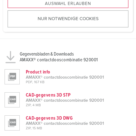
AUSWAHL ERLAUBEN
a
u
NUR NOTWENDIGE COOKIES
s
w
a
h
l
Gegevensbladen & Downloads
AMAXX® contactdooscombinatie 920001
Product info
AMAXX® contactdooscombinatie 920001
PDF, 167 KB
CAD-gegevens 3D STP
AMAXX® contactdooscombinatie 920001
ZIP, 4 MB
CAD-gegevens 3D DWG
AMAXX® contactdooscombinatie 920001
ZIP, 15 MB