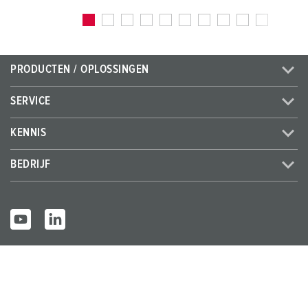
PRODUCTEN / OPLOSSINGEN
SERVICE
KENNIS
BEDRIJF
© MENNEKES 2026
Alle rechten voorbehouden
Bedrijfsge
Gegevensbes
Algemene bedrijfs- en