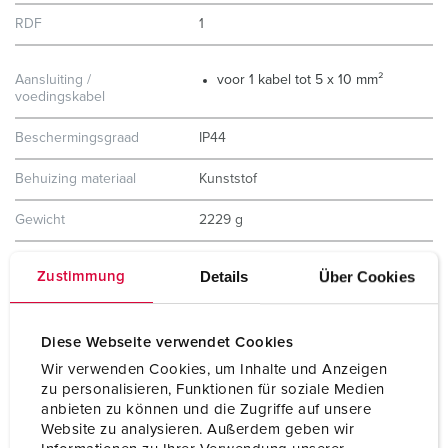
RDF
1
Aansluiting /
voor 1 kabel tot 5 x 10 mm²
voedingskabel
Beschermingsgraad
IP44
Behuizing materiaal
Kunststof
Gewicht
2229 g
Hoogte
260 mm
Details
Über Cookies
Zustimmung
Breedte
225 mm
Diese Webseite verwendet Cookies
Certificeringen
EAC
Wir verwenden Cookies, um Inhalte und Anzeigen
Combinatie uit voorraad
B
zu personalisieren, Funktionen für soziale Medien
anbieten zu können und die Zugriffe auf unsere
Website zu analysieren. Außerdem geben wir