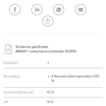
Mijn lijst
(0)
TOEVOEGEN
NIEUW LIJST MAKEN
Technische specificaties
AMAXX® contactdooscombinatie 920001
SCHUKO®
3
Beveiliging
3 Neozed zekeringhoulders D01,
1p
Voorbeveiliging max.
63 A
InA
16 A