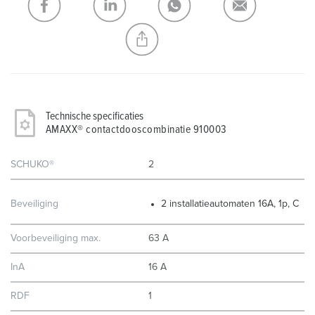
NIEUW LIJST MAKEN
Technische specificaties
AMAXX® contactdooscombinatie 910003
SCHUKO®
2
Beveiliging
2 installatieautomaten 16A, 1p, C
Voorbeveiliging max.
63 A
InA
16 A
RDF
1