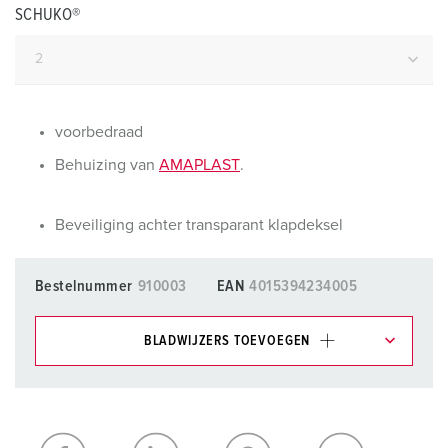
SCHUKO®
voorbedraad
Behuizing van
AMAPLAST
.
Beveiliging achter transparant klapdeksel
Bestelnummer
910003
EAN
4015394234005
BLADWIJZERS TOEVOEGEN
Onze producten kunt u in het gedeelte
verlanglijstje/winkelmand in verschillende lijsten beheren.
Mijn lijst
(0)
TOEVOEGEN