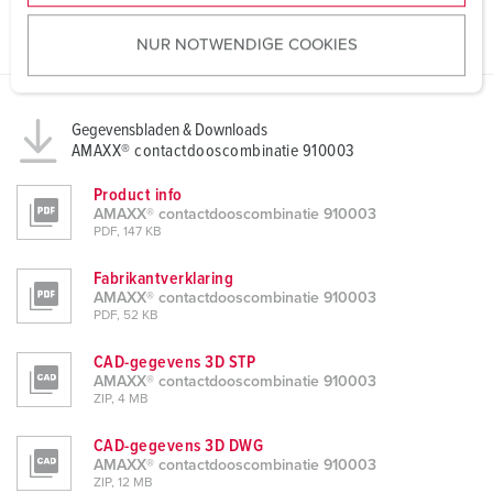
u
NUR NOTWENDIGE COOKIES
s
w
a
h
Gegevensbladen & Downloads
AMAXX® contactdooscombinatie 910003
l
Product info
AMAXX® contactdooscombinatie 910003
PDF, 147 KB
Fabrikantverklaring
AMAXX® contactdooscombinatie 910003
PDF, 52 KB
CAD-gegevens 3D STP
AMAXX® contactdooscombinatie 910003
ZIP, 4 MB
CAD-gegevens 3D DWG
AMAXX® contactdooscombinatie 910003
ZIP, 12 MB