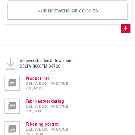
u
NUR NOTWENDIGE COOKIES
s
w
a
h
l
Gegevensbladen & Downloads
DELTA-BOX TM 84708
Product info
DELTA-BOX TM 84708
PDF, 141 KB
Fabrikantverklaring
DELTA-BOX TM 84708
PDF, 51 KB
Tekening portret
DELTA-BOX TM 84708
PNG, 39 KB