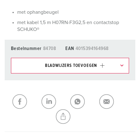
met ophangbeugel
met kabel 1,5 m H07RN-F3G2,5 en contactstop
SCHUKO®
Bestelnummer
84708
EAN
4015394164968
BLADWIJZERS TOEVOEGEN
Onze producten kunt u in het gedeelte
verlanglijstje/winkelmand in verschillende lijsten beheren.
Mijn lijst
(0)
TOEVOEGEN
NIEUW LIJST MAKEN