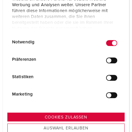
Werbung und Analysen weiter. Unsere Partner
führen diese Informationen möglicherweise mit
weiteren Daten zusammen, die Sie ihnen
bereitgestellt haben oder die sie im Rahmen Ihrer
Nutzung der Dienste gesammelt haben.
E
Datenschutzerklärung
Impressum
Notwendig
i
n
w
Präferenzen
i
l
Statistiken
l
i
g
Marketing
u
n
g
COOKIES ZULASSEN
s
AUSWAHL ERLAUBEN
a