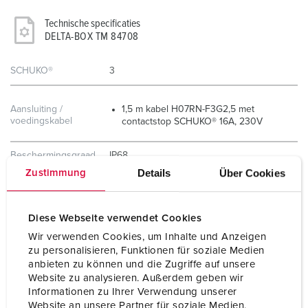
Technische specificaties
DELTA-BOX TM 84708
SCHUKO®
3
Aansluiting /
1,5 m kabel H07RN-F3G2,5 met
voedingskabel
contactstop SCHUKO® 16A, 230V
Beschermingsgraad
IP68
Details
Über Cookies
Zustimmung
Behuizing materiaal
Kunststof
Gewicht
1602 g
Diese Webseite verwendet Cookies
Wir verwenden Cookies, um Inhalte und Anzeigen
Certificeringen
EAC
zu personalisieren, Funktionen für soziale Medien
anbieten zu können und die Zugriffe auf unsere
Combinatie uit
B
Website zu analysieren. Außerdem geben wir
voorraad
Informationen zu Ihrer Verwendung unserer
Website an unsere Partner für soziale Medien,