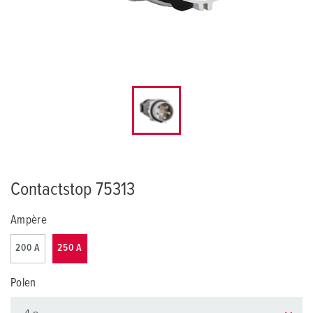
Contactstop 75313
Ampère
200 A
250 A
Polen