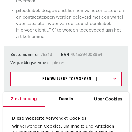
leverbaar
pilootkabel: desgewenst kunnen wandcontactdozen
en contactstoppen worden geleverd met een wartel
voor separate invoer van de stuurstroomkabel.
Hiervoor dient „PK“ te worden toegevoegd aan het
artikelnummer
Bestelnummer
75313
EAN
4015394003854
Verpakkingseenheid
pieces
BLADWIJZERS TOEVOEGEN
Onze producten kunt u in het gedeelte
verlanglijstje/winkelmand in verschillende lijsten beheren.
Details
Über Cookies
Zustimmung
Mijn lijst
(0)
TOEVOEGEN
Diese Webseite verwendet Cookies
NIEUW LIJST MAKEN
Wir verwenden Cookies, um Inhalte und Anzeigen