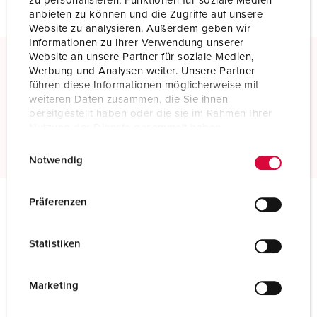
zu personalisieren, Funktionen für soziale Medien
anbieten zu können und die Zugriffe auf unsere
Website zu analysieren. Außerdem geben wir
Informationen zu Ihrer Verwendung unserer
Website an unsere Partner für soziale Medien,
Werbung und Analysen weiter. Unsere Partner
Schroefklemmen
führen diese Informationen möglicherweise mit
Standaard schroefklemmen
weiteren Daten zusammen, die Sie ihnen
bereitgestellt haben oder die sie im Rahmen Ihrer
Nutzung der Dienste gesammelt haben.
Meer informatie
E
Datenschutzerklärung
Impressum
Notwendig
i
n
w
Präferenzen
i
Technische specificaties
l
Contactstop 75313
Statistiken
l
i
Ampère
250 A
g
Marketing
Polen
4 p
u