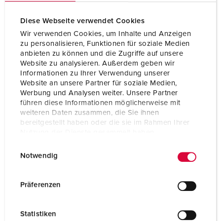
1 installatieautomaat 16A, 3p, C
2 installatieautomaten 16A, 1p, B
Diese Webseite verwendet Cookies
Wir verwenden Cookies, um Inhalte und Anzeigen
Voorbeveiliging max.
32 A
zu personalisieren, Funktionen für soziale Medien
anbieten zu können und die Zugriffe auf unsere
Website zu analysieren. Außerdem geben wir
InA
32 A
Informationen zu Ihrer Verwendung unserer
Website an unsere Partner für soziale Medien,
RDF
0,9
Werbung und Analysen weiter. Unsere Partner
führen diese Informationen möglicherweise mit
Aansluiting /
1 CEE-toestelcontactstop 32A, 5p,
weiteren Daten zusammen, die Sie ihnen
voedingskabel
400V
bereitgestellt haben oder die sie im Rahmen Ihrer
Nutzung der Dienste gesammelt haben.
Beschermingsgraad
IP44
E
Datenschutzerklärung
Impressum
Notwendig
i
Behuizing materiaal
Vol rubber
n
w
Präferenzen
Gewicht
6660 g
i
Lengte
306 mm
l
Statistiken
l