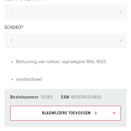
SCHUKO®
Behuizing van rubber, signaalgeel RAL 1003
voorbedraad
Bestelnummer
70349
EAN
4015394134893
BLADWIJZERS TOEVOEGEN
Onze producten kunt u in het gedeelte
verlanglijstje/winkelmand in verschillende lijsten beheren.