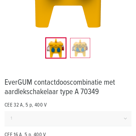
EverGUM contactdooscombinatie met
aardlekschakelaar type A 70349
CEE 32 A, 5 p, 400 V
CEE 16 A, 5 p, 400 V