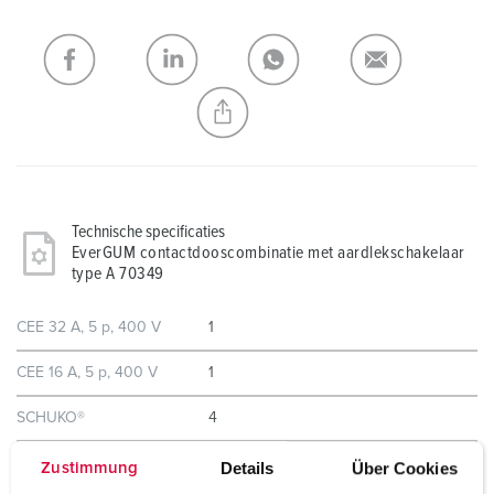
Mijn lijst
(0)
TOEVOEGEN
NIEUW LIJST MAKEN
Technische specificaties
EverGUM contactdooscombinatie met aardlekschakelaar
type A 70349
CEE 32 A, 5 p, 400 V
1
CEE 16 A, 5 p, 400 V
1
SCHUKO®
4
Details
Über Cookies
Zustimmung
Beveiliging
1 aardlekschakelaar 40A, 4p, 0,03A