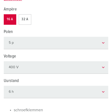
Ampère
16 A
32 A
Polen
Voltage
Uurstand
schroefklemmen