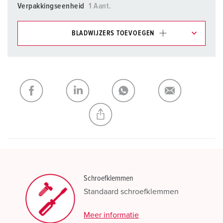
Verpakkingseenheid
1 Aant.
BLADWIJZERS TOEVOEGEN
Onze producten kunt u in het gedeelte
verlanglijstje/winkelmand in verschillende lijsten beheren.
Mijn lijst
(0)
TOEVOEGEN
NIEUW LIJST MAKEN
Schroefklemmen
Standaard schroefklemmen
Meer informatie