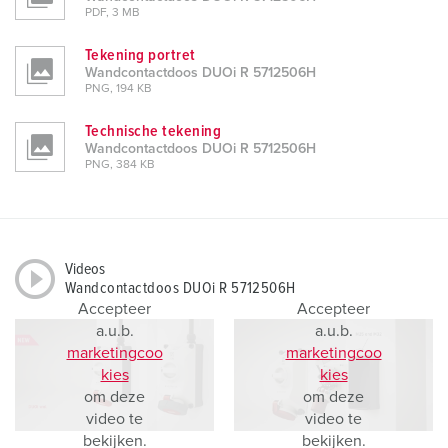
PDF, 3 MB
Tekening portret
Wandcontactdoos DUOi R 5712506H
PNG, 194 KB
Technische tekening
Wandcontactdoos DUOi R 5712506H
PNG, 384 KB
Videos
Wandcontactdoos DUOi R 5712506H
Accepteer
Accepteer
a.u.b.
a.u.b.
marketingcoo
marketingcoo
kies
kies
om deze
om deze
video te
video te
bekijken.
bekijken.