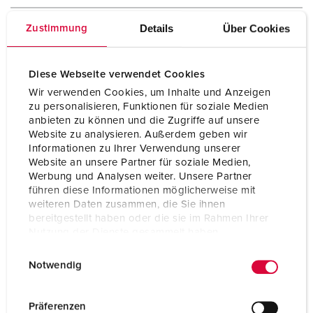
Hertz
50-60 Hz
Details
Über Cookies
Zustimmung
Aansluittechniek
schroefklemmen
Diese Webseite verwendet Cookies
Contacten
vernikkelde contacten
X-CONTACT®
Wir verwenden Cookies, um Inhalte und Anzeigen
hittebestendig binnenwerk
zu personalisieren, Funktionen für soziale Medien
anbieten zu können und die Zugriffe auf unsere
Beschermingsgraad
IP67 / IP69
Website zu analysieren. Außerdem geben wir
Informationen zu Ihrer Verwendung unserer
Behuizing materiaal
Kunststof
Website an unsere Partner für soziale Medien,
Werbung und Analysen weiter. Unsere Partner
Gewicht
1310 g
führen diese Informationen möglicherweise mit
weiteren Daten zusammen, die Sie ihnen
bereitgestellt haben oder die sie im Rahmen Ihrer
Nutzung der Dienste gesammelt haben.
E
Datenschutzerklärung
Impressum
Notwendig
i
n
w
Präferenzen