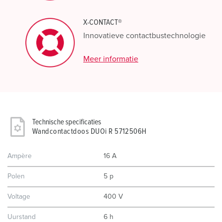
X-CONTACT®
Innovatieve contactbustechnologie
Meer informatie
Technische specificaties
Wandcontactdoos DUOi R 5712506H
Ampère
16 A
Polen
5 p
Voltage
400 V
Uurstand
6 h