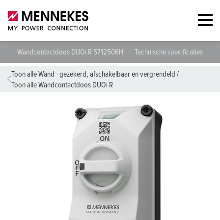
Wandcontactdoos DUOi R 5712506H
Technische specificaties
Ge
Toon alle Wand - gezekerd, afschakelbaar en vergrendeld
/
Toon alle Wandcontactdoos DUOi R