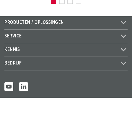
PRODUCTEN / OPLOSSINGEN
SERVICE
KENNIS
BEDRIJF
© MENNEKES 2026
Alle rechten voorbehouden
Bedrijfsge
Gegevensbes
Algemene bedrijfs- en
gevens
cherming
leveringsvoorwaarden