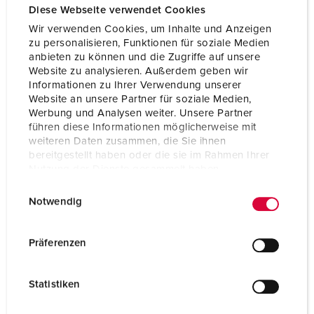
Beschermingsgraad
IP44
Diese Webseite verwendet Cookies
Wir verwenden Cookies, um Inhalte und Anzeigen
Kinderbeveiliging
Nee
zu personalisieren, Funktionen für soziale Medien
anbieten zu können und die Zugriffe auf unsere
Gewicht
139 g
Website zu analysieren. Außerdem geben wir
Informationen zu Ihrer Verwendung unserer
Certificeringen
EAC
Website an unsere Partner für soziale Medien,
Werbung und Analysen weiter. Unsere Partner
führen diese Informationen möglicherweise mit
weiteren Daten zusammen, die Sie ihnen
bereitgestellt haben oder die sie im Rahmen Ihrer
Nutzung der Dienste gesammelt haben.
E
Datenschutzerklärung
Impressum
Notwendig
i
n
w
Präferenzen
i
l
Statistiken
l
i