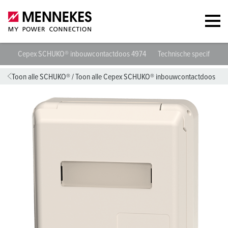
Cepex SCHUKO® inbouwcontactdoos 4974
Technische specificatie
Toon alle SCHUKO®
/
Toon alle Cepex SCHUKO® inbouwcontactdoos