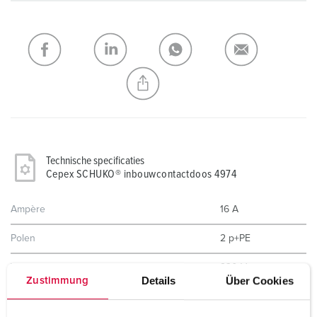
verlanglijstje/winkelmand in verschillende lijsten beheren.
Mijn lijst
(0)
TOEVOEGEN
NIEUW LIJST MAKEN
Technische specificaties
Cepex SCHUKO® inbouwcontactdoos 4974
Ampère
16 A
Polen
2 p+PE
Voltage
230 V
Details
Über Cookies
Zustimmung
Hertz
50-60 Hz