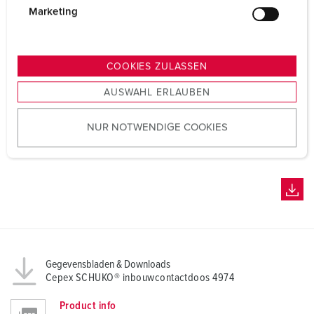
g
Marketing
u
n
g
COOKIES ZULASSEN
s
AUSWAHL ERLAUBEN
a
u
NUR NOTWENDIGE COOKIES
s
w
a
h
l
Gegevensbladen & Downloads
Cepex SCHUKO® inbouwcontactdoos 4974
Product info