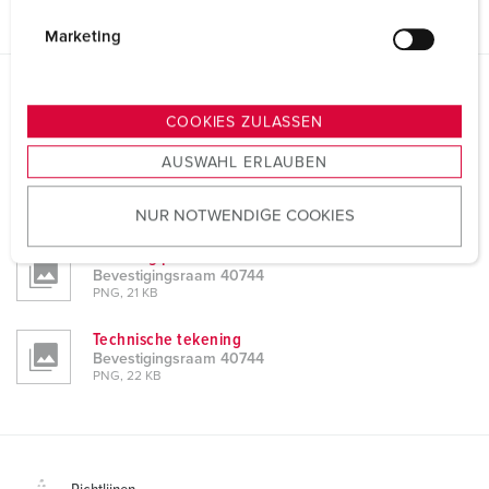
i
g
Marketing
u
n
Gegevensbladen & Downloads
g
COOKIES ZULASSEN
Bevestigingsraam 40744
s
AUSWAHL ERLAUBEN
a
Product info
u
Bevestigingsraam 40744
PDF, 113 KB
NUR NOTWENDIGE COOKIES
s
w
Tekening portret
a
Bevestigingsraam 40744
PNG, 21 KB
h
l
Technische tekening
Bevestigingsraam 40744
PNG, 22 KB