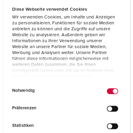
Diese Webseite verwendet Cookies
Wir verwenden Cookies, um Inhalte und Anzeigen
zu personalisieren, Funktionen für soziale Medien
anbieten zu können und die Zugriffe auf unsere
Website zu analysieren. Außerdem geben wir
Informationen zu Ihrer Verwendung unserer
Website an unsere Partner für soziale Medien,
Werbung und Analysen weiter. Unsere Partner
führen diese Informationen möglicherweise mit
weiteren Daten zusammen, die Sie ihnen
bereitgestellt haben oder die sie im Rahmen Ihrer
Nutzung der Dienste gesammelt haben.
E
Datenschutzerklärung
Impressum
Notwendig
i
n
w
Präferenzen
i
l
Statistiken
l