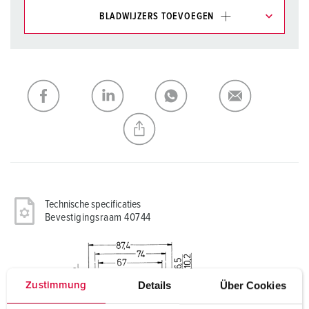
BLADWIJZERS TOEVOEGEN
Onze producten kunt u in het gedeelte
verlanglijstje/winkelmand in verschillende lijsten beheren.
Mijn lijst
(0)
TOEVOEGEN
NIEUW LIJST MAKEN
Technische specificaties
Bevestigingsraam 40744
Details
Über Cookies
Zustimmung