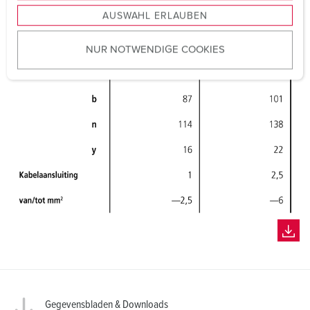
s
AUSWAHL ERLAUBEN
a
u
NUR NOTWENDIGE COOKIES
s
w
a
h
l
Gegevensbladen & Downloads