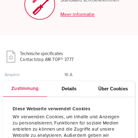
Standaard schroefklemmen
Meer informatie
Technische specificaties
Contactstop AM-TOP® 3777
Ampère
16 A
Polen
7 p
Details
Über Cookies
Zustimmung
Voltage
400 V
Diese Webseite verwendet Cookies
Uurstand
6 h
Wir verwenden Cookies, um Inhalte und Anzeigen
zu personalisieren, Funktionen für soziale Medien
Hertz
50-60 Hz
anbieten zu können und die Zugriffe auf unsere
Website zu analysieren. Außerdem geben wir