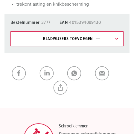
trekontlasting en knikbescherming
Bestelnummer
3777
EAN
4015394099130
BLADWIJZERS TOEVOEGEN
Onze producten kunt u in het gedeelte
verlanglijstje/winkelmand in verschillende lijsten beheren.
Mijn lijst
(0)
TOEVOEGEN
NIEUW LIJST MAKEN
Schroefklemmen