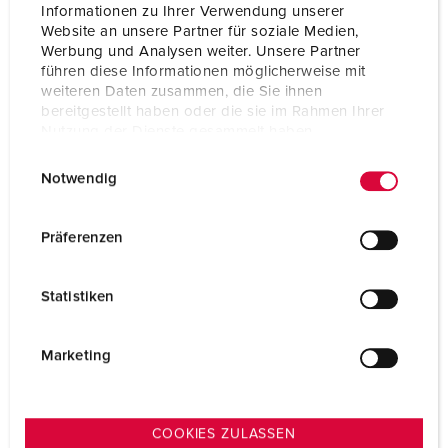
Aansluittechniek
schroefklemmen
Informationen zu Ihrer Verwendung unserer
Website an unsere Partner für soziale Medien,
Contacten
hittebestendig binnenwerk
Werbung und Analysen weiter. Unsere Partner
vernikkelde contacten
führen diese Informationen möglicherweise mit
weiteren Daten zusammen, die Sie ihnen
Beschermingsgraad
IP67
bereitgestellt haben oder die sie im Rahmen Ihrer
Nutzung der Dienste gesammelt haben.
Gewicht
245 g
E
Datenschutzerklärung
Impressum
Notwendig
Certificeringen
EAC
i
CQC
n
w
Präferenzen
i
l
Statistiken
l
i
g
Marketing
u
n
g
COOKIES ZULASSEN