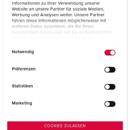
Aansluittechniek
schroefklemmen
Informationen zu Ihrer Verwendung unserer
Website an unsere Partner für soziale Medien,
Contacten
hittebestendig binnenwerk
Werbung und Analysen weiter. Unsere Partner
vernikkelde contacten
führen diese Informationen möglicherweise mit
weiteren Daten zusammen, die Sie ihnen
Beschermingsgraad
IP67
bereitgestellt haben oder die sie im Rahmen Ihrer
Nutzung der Dienste gesammelt haben.
Gewicht
349 g
E
Datenschutzerklärung
Impressum
Notwendig
Certificeringen
EAC
i
CQC
n
w
Präferenzen
i
l
Statistiken
l
i
g
Marketing
u
n
g
COOKIES ZULASSEN