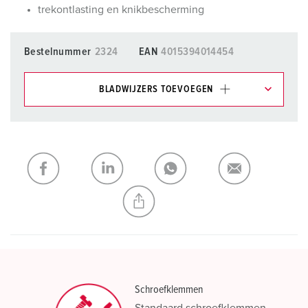
trekontlasting en knikbescherming
Bestelnummer
2324
EAN
4015394014454
BLADWIJZERS TOEVOEGEN
Onze producten kunt u in het gedeelte
verlanglijstje/winkelmand in verschillende lijsten beheren.
Mijn lijst
(0)
TOEVOEGEN
NIEUW LIJST MAKEN
Schroefklemmen