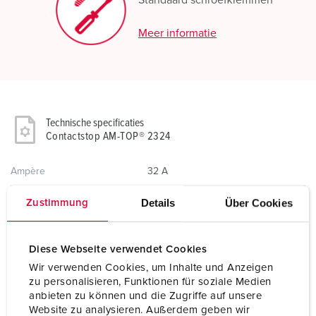
Standaard schroefklemmen
Meer informatie
Technische specificaties
Contactstop AM-TOP® 2324
Ampère
32 A
Polen
7 p
Details
Über Cookies
Zustimmung
Voltage
400 V
Diese Webseite verwendet Cookies
Uurstand
6 h
Wir verwenden Cookies, um Inhalte und Anzeigen
zu personalisieren, Funktionen für soziale Medien
Hertz
50-60 Hz
anbieten zu können und die Zugriffe auf unsere
Website zu analysieren. Außerdem geben wir