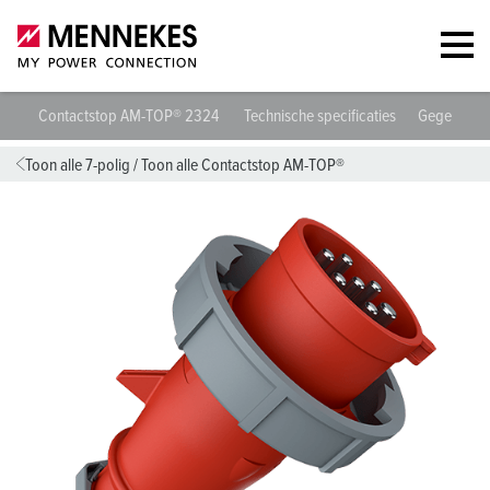
Contactstop AM-TOP® 2324
Technische specificaties
Gegevensb
Toon alle 7-polig
/
Toon alle Contactstop AM-TOP®