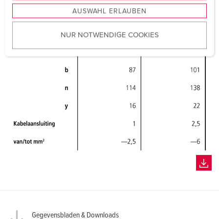
s
AUSWAHL ERLAUBEN
a
u
NUR NOTWENDIGE COOKIES
s
w
a
h
l
Gegevensbladen & Downloads