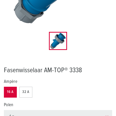
Fasenwisselaar AM-TOP® 3338
Ampère
16 A
32 A
Polen