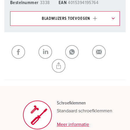
Bestelnummer
3338
EAN
4015394195764
BLADWIJZERS TOEVOEGEN
Onze producten kunt u in het gedeelte
verlanglijstje/winkelmand in verschillende lijsten beheren.
Mijn lijst
(0)
TOEVOEGEN
NIEUW LIJST MAKEN
Schroefklemmen
Standaard schroefklemmen
Meer informatie