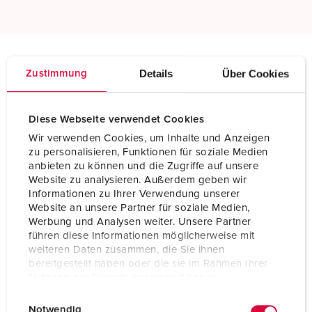
Details
Über Cookies
Zustimmung
Technische specificaties
Fasenwisselaar AM-TOP® 3338
Diese Webseite verwendet Cookies
Ampère
16 A
Wir verwenden Cookies, um Inhalte und Anzeigen
zu personalisieren, Funktionen für soziale Medien
Polen
4 p
anbieten zu können und die Zugriffe auf unsere
Website zu analysieren. Außerdem geben wir
Voltage
230 V
Informationen zu Ihrer Verwendung unserer
Website an unsere Partner für soziale Medien,
Uurstand
9 h
Werbung und Analysen weiter. Unsere Partner
führen diese Informationen möglicherweise mit
Hertz
50-60 Hz
weiteren Daten zusammen, die Sie ihnen
bereitgestellt haben oder die sie im Rahmen Ihrer
Aansluittechniek
schroefklemmen
Nutzung der Dienste gesammelt haben.
Contacten
standaard
E
Datenschutzerklärung
Impressum
Notwendig