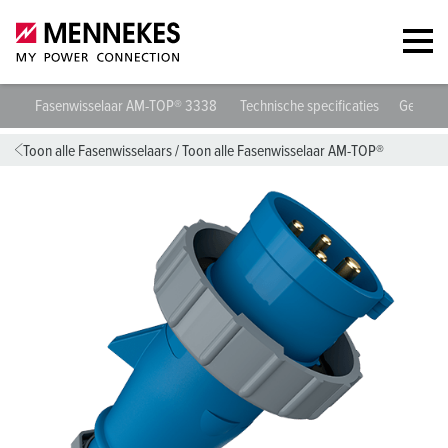
Fasenwisselaar AM-TOP® 3338
Technische specificaties
Gegeven
Toon alle Fasenwisselaars
/
Toon alle Fasenwisselaar AM-TOP®