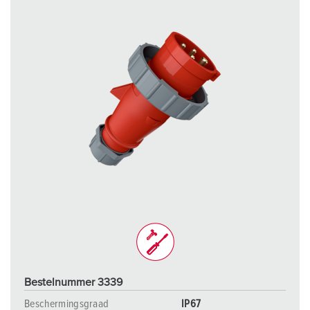
h
l
Bestelnummer 3339
Beschermingsgraad
IP67