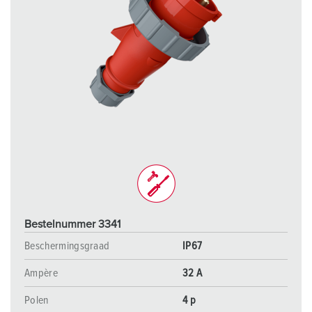
Bestelnummer 3341
Beschermingsgraad
IP67
Ampère
32 A
Polen
4 p