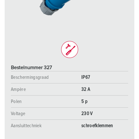
Bestelnummer 327
Beschermingsgraad
IP67
Ampère
32 A
Polen
5 p
Voltage
230 V
Aansluittechniek
schroefklemmen