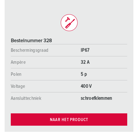
Bestelnummer 328
Beschermingsgraad
IP67
Ampère
32 A
Polen
5 p
Voltage
400 V
Aansluittechniek
schroefklemmen
NAAR HET PRODUCT