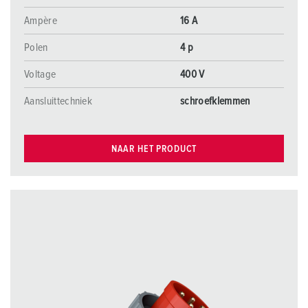
Ampère
16 A
Polen
4 p
Voltage
400 V
Aansluittechniek
schroefklemmen
NAAR HET PRODUCT