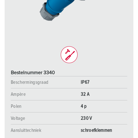
Bestelnummer 3340
Beschermingsgraad
IP67
Ampère
32 A
Polen
4 p
Voltage
230 V
Aansluittechniek
schroefklemmen