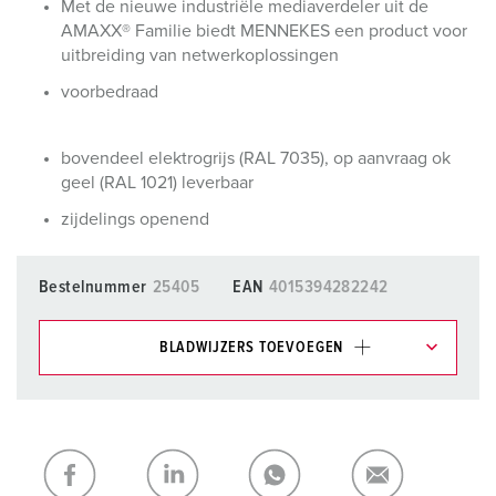
Met de nieuwe industriële mediaverdeler uit de
AMAXX® Familie biedt MENNEKES een product voor
uitbreiding van netwerkoplossingen
voorbedraad
bovendeel elektrogrijs (RAL 7035), op aanvraag ok
geel (RAL 1021) leverbaar
zijdelings openend
Bestelnummer
25405
EAN
4015394282242
BLADWIJZERS TOEVOEGEN
Onze producten kunt u in het gedeelte
verlanglijstje/winkelmand in verschillende lijsten beheren.
Mijn lijst
(0)
TOEVOEGEN