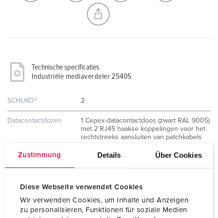
NIEUW LIJST MAKEN
Technische specificaties
Industriële mediaverdeler 25405
SCHUKO®
2
Datacontactdozen
1 Cepex-datacontactdoos (zwart RAL 9005)
met 2 RJ45 haakse koppelingen voor het
rechtstreeks aansluiten van patchkabels
Details
Über Cookies
Zustimmung
Inbouwcomponenten
Patch- en montagebox met
aardingschroeven M 6 voor het
aansluiten van een optionele externe
Diese Webseite verwendet Cookies
aardleider
Wir verwenden Cookies, um Inhalte und Anzeigen
zu personalisieren, Funktionen für soziale Medien