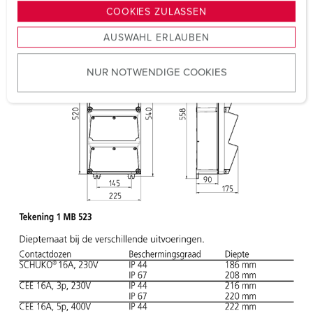
g
COOKIES ZULASSEN
s
AUSWAHL ERLAUBEN
a
u
NUR NOTWENDIGE COOKIES
s
w
a
h
l