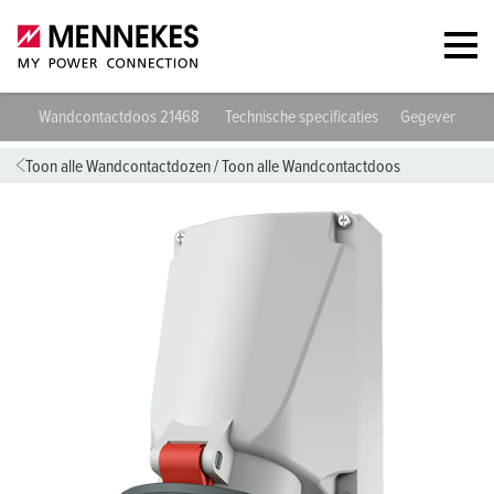
Wandcontactdoos 21468
Technische specificaties
Gegevensblad
Toon alle Wandcontactdozen
/
Toon alle Wandcontactdoos