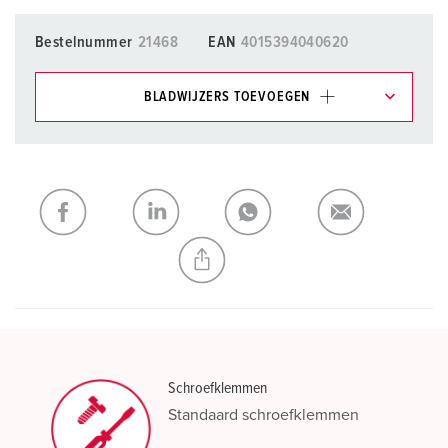
Bestelnummer
21468
EAN
4015394040620
BLADWIJZERS TOEVOEGEN
Onze producten kunt u in het gedeelte
verlanglijstje/winkelmand in verschillende lijsten beheren.
Mijn lijst
(0)
TOEVOEGEN
NIEUW LIJST MAKEN
Schroefklemmen
Standaard schroefklemmen