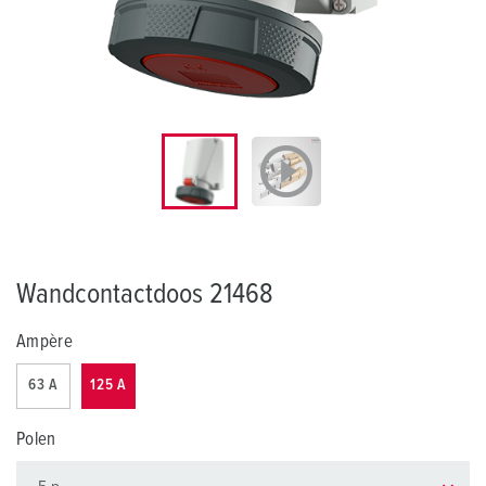
Wandcontactdoos 21468
Ampère
63 A
125 A
Polen