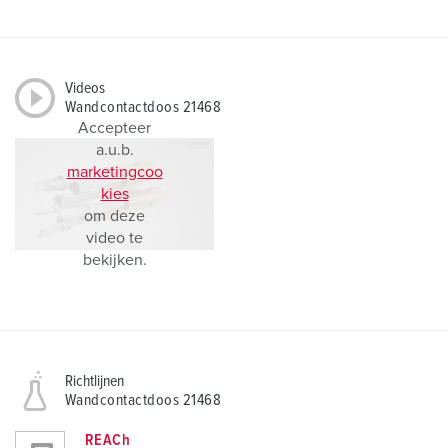
Videos
Wandcontactdoos 21468
Accepteer
a.u.b.
marketingcoo
kies
om deze
video te
bekijken.
Richtlijnen
Wandcontactdoos 21468
REACh