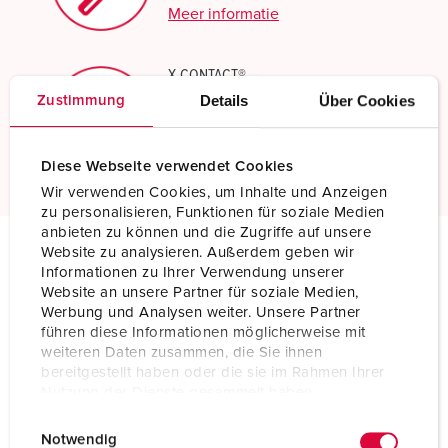
Meer informatie
X-CONTACT®
Details
Über Cookies
Zustimmung
Innovatieve contactbustechnologie
Meer informatie
Diese Webseite verwendet Cookies
Wir verwenden Cookies, um Inhalte und Anzeigen
zu personalisieren, Funktionen für soziale Medien
anbieten zu können und die Zugriffe auf unsere
Website zu analysieren. Außerdem geben wir
Informationen zu Ihrer Verwendung unserer
Technische specificaties
Website an unsere Partner für soziale Medien,
Wandcontactdoos 21468
Werbung und Analysen weiter. Unsere Partner
führen diese Informationen möglicherweise mit
Ampère
125 A
weiteren Daten zusammen, die Sie ihnen
bereitgestellt haben oder die sie im Rahmen Ihrer
Polen
5 p
Nutzung der Dienste gesammelt haben.
E
Datenschutzerklärung
Impressum
Voltage
400 V
Notwendig
i