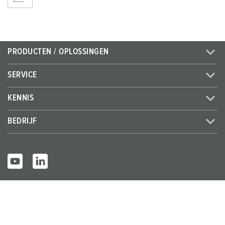
PRODUCTEN / OPLOSSINGEN
SERVICE
KENNIS
BEDRIJF
© MENNEKES 2026
Alle rechten voorbehouden
Bedrijfsge
Gegevensbes
Algemene bedrijfs- en