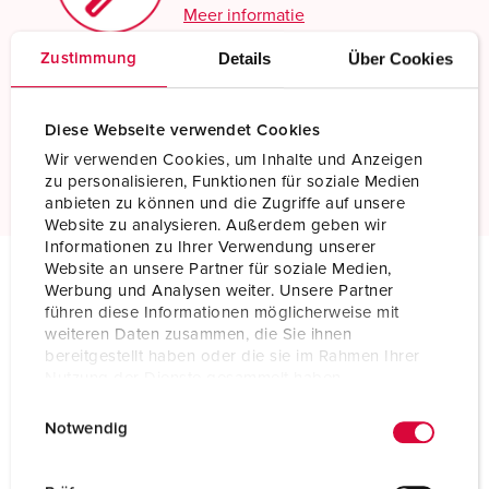
Meer informatie
Details
Über Cookies
Zustimmung
X-CONTACT®
Innovatieve contactbustechnologie
Diese Webseite verwendet Cookies
Wir verwenden Cookies, um Inhalte und Anzeigen
Meer informatie
zu personalisieren, Funktionen für soziale Medien
anbieten zu können und die Zugriffe auf unsere
Website zu analysieren. Außerdem geben wir
Informationen zu Ihrer Verwendung unserer
Website an unsere Partner für soziale Medien,
Werbung und Analysen weiter. Unsere Partner
Technische specificaties
führen diese Informationen möglicherweise mit
Wandcontactdoos 21361A
weiteren Daten zusammen, die Sie ihnen
bereitgestellt haben oder die sie im Rahmen Ihrer
Ampère
63 A
Nutzung der Dienste gesammelt haben.
E
Datenschutzerklärung
Impressum
Polen
5 p
Notwendig
i
n
Voltage
400 V