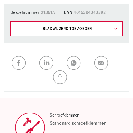
Bestelnummer
21361A
EAN
4015394040392
BLADWIJZERS TOEVOEGEN
Onze producten kunt u in het gedeelte
verlanglijstje/winkelmand in verschillende lijsten beheren.
Mijn lijst
(0)
TOEVOEGEN
NIEUW LIJST MAKEN
Schroefklemmen
Standaard schroefklemmen