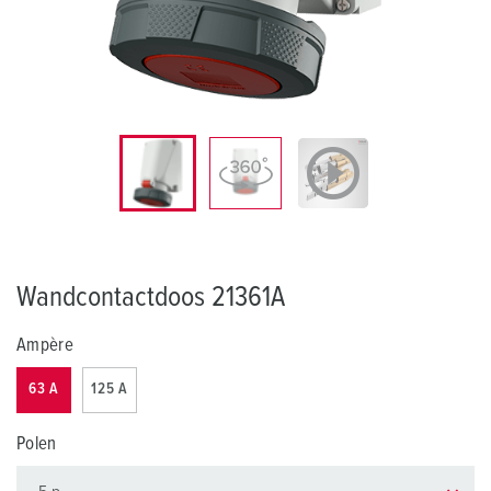
Wandcontactdoos 21361A
Ampère
63 A
125 A
Polen