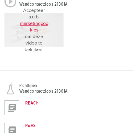
Wandcontactdoos 21361A
Accepteer
a.u.b.
marketingcoo
kies
om deze
video te
bekijken.
Richtlijnen
Wandcontactdoos 21361A
REACh
RoHS