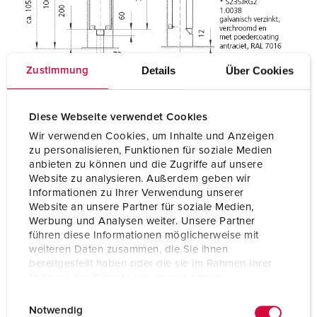
Details
Über Cookies
Zustimmung
Diese Webseite verwendet Cookies
Wir verwenden Cookies, um Inhalte und Anzeigen
zu personalisieren, Funktionen für soziale Medien
anbieten zu können und die Zugriffe auf unsere
Website zu analysieren. Außerdem geben wir
Informationen zu Ihrer Verwendung unserer
Website an unsere Partner für soziale Medien,
Werbung und Analysen weiter. Unsere Partner
führen diese Informationen möglicherweise mit
weiteren Daten zusammen, die Sie ihnen
bereitgestellt haben oder die sie im Rahmen Ihrer
Nutzung der Dienste gesammelt haben.
E
Datenschutzerklärung
Impressum
Notwendig
i