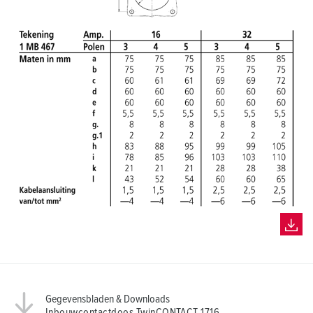
h
l
Gegevensbladen & Downloads
Inbouwcontactdoos TwinCONTACT 1716