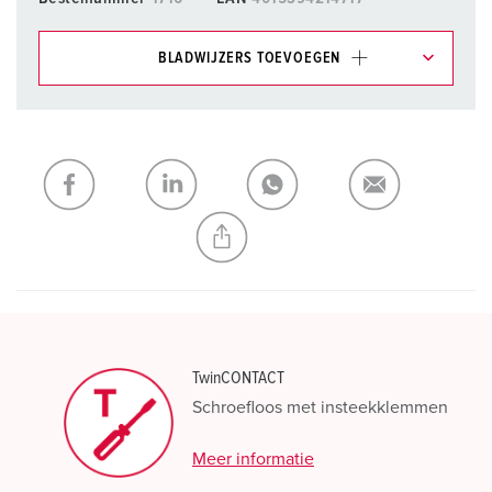
BLADWIJZERS TOEVOEGEN
Onze producten kunt u in het gedeelte
verlanglijstje/winkelmand in verschillende lijsten beheren.
Mijn lijst
(0)
TOEVOEGEN
NIEUW LIJST MAKEN
TwinCONTACT
Schroefloos met insteekklemmen
Meer informatie