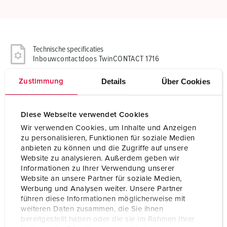
Technische specificaties
Inbouwcontactdoos TwinCONTACT 1716
Details
Über Cookies
Zustimmung
Ampère
16 A
Polen
5 p
Diese Webseite verwendet Cookies
Voltage
110 V
Wir verwenden Cookies, um Inhalte und Anzeigen
zu personalisieren, Funktionen für soziale Medien
Uurstand
4 h
anbieten zu können und die Zugriffe auf unsere
Website zu analysieren. Außerdem geben wir
Hertz
50-60 Hz
Informationen zu Ihrer Verwendung unserer
Website an unsere Partner für soziale Medien,
Aansluittechniek
zonder schroeven, TwinCONTACT
Werbung und Analysen weiter. Unsere Partner
führen diese Informationen möglicherweise mit
Contacten
standaard
weiteren Daten zusammen, die Sie ihnen
bereitgestellt haben oder die sie im Rahmen Ihrer