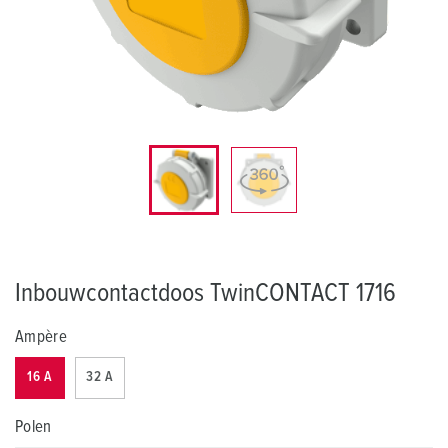
Inbouwcontactdoos TwinCONTACT 1716
Ampère
16 A
32 A
Polen