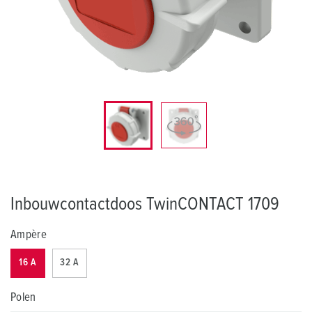
Inbouwcontactdoos TwinCONTACT 1709
Ampère
16 A
32 A
Polen