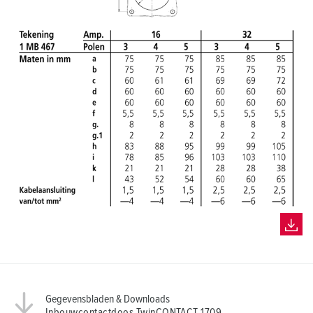
h
l
Gegevensbladen & Downloads
Inbouwcontactdoos TwinCONTACT 1709