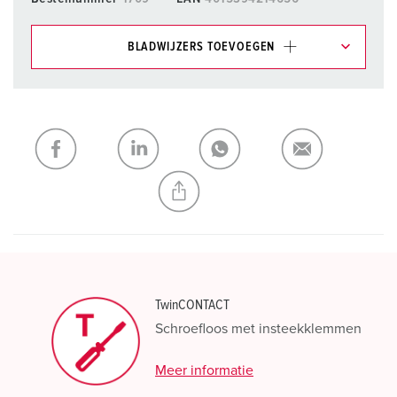
BLADWIJZERS TOEVOEGEN
Onze producten kunt u in het gedeelte
verlanglijstje/winkelmand in verschillende lijsten beheren.
Mijn lijst
(0)
TOEVOEGEN
NIEUW LIJST MAKEN
TwinCONTACT
Schroefloos met insteekklemmen
Meer informatie