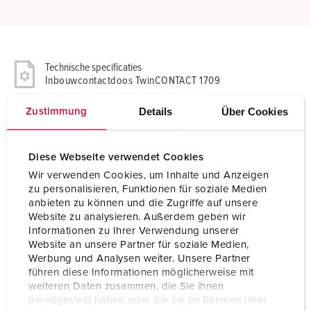
Technische specificaties
Inbouwcontactdoos TwinCONTACT 1709
Details
Über Cookies
Zustimmung
Ampère
16 A
Polen
3 p
Diese Webseite verwendet Cookies
Voltage
400 V
Wir verwenden Cookies, um Inhalte und Anzeigen
zu personalisieren, Funktionen für soziale Medien
Uurstand
9 h
anbieten zu können und die Zugriffe auf unsere
Website zu analysieren. Außerdem geben wir
Hertz
50-60 Hz
Informationen zu Ihrer Verwendung unserer
Website an unsere Partner für soziale Medien,
Aansluittechniek
zonder schroeven, TwinCONTACT
Werbung und Analysen weiter. Unsere Partner
führen diese Informationen möglicherweise mit
Contacten
standaard
weiteren Daten zusammen, die Sie ihnen
bereitgestellt haben oder die sie im Rahmen Ihrer