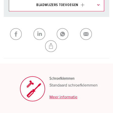
BLADWIJZERS TOEVOEGEN
Onze producten kunt u in het gedeelte
verlanglijstje/winkelmand in verschillende lijsten beheren.
Mijn lijst
(0)
TOEVOEGEN
NIEUW LIJST MAKEN
Schroefklemmen
Standaard schroefklemmen
Meer informatie