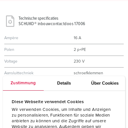
Technische specificaties
SCHUKO® inbouwcontactdoos 17006
Ampère
16 A
Polen
2 p+PE
Voltage
230 V
Aansluittechniek
schroefklemmen
Details
Über Cookies
Zustimmung
Contacten
standaard
Beschermingsgraad
IP68
Diese Webseite verwendet Cookies
Kinderbeveiliging
Nee
Wir verwenden Cookies, um Inhalte und Anzeigen
zu personalisieren, Funktionen für soziale Medien
Behuizing materiaal
Kunststof
anbieten zu können und die Zugriffe auf unsere
Website zu analysieren. Außerdem geben wir