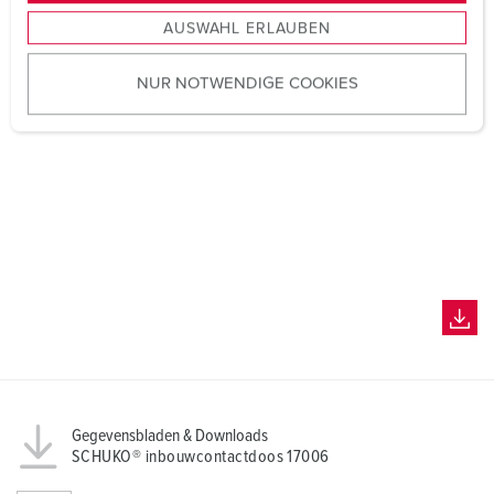
s
AUSWAHL ERLAUBEN
a
u
NUR NOTWENDIGE COOKIES
s
w
a
h
l
Gegevensbladen & Downloads
SCHUKO® inbouwcontactdoos 17006