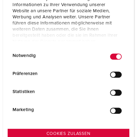
Flens
75x75 mm
Informationen zu Ihrer Verwendung unserer
Website an unsere Partner für soziale Medien,
Bevestigingsgaten
60x60 mm
Werbung und Analysen weiter. Unsere Partner
führen diese Informationen möglicherweise mit
weiteren Daten zusammen, die Sie ihnen
Gewicht
108 g
bereitgestellt haben oder die sie im Rahmen Ihrer
Nutzung der Dienste gesammelt haben.
Certificeringen
EAC
VDE
E
Datenschutzerklärung
Impressum
Notwendig
i
n
w
Präferenzen
i
l
Statistiken
l
i
g
Marketing
u
n
g
COOKIES ZULASSEN